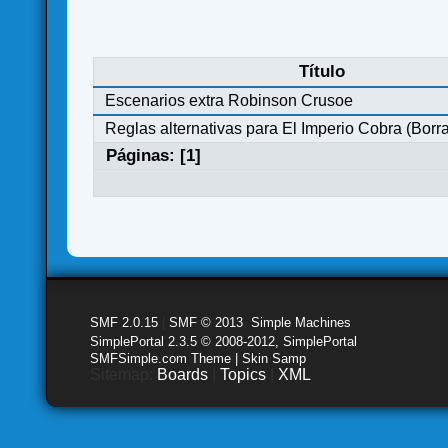
Título
Escenarios extra Robinson Crusoe
Reglas alternativas para El Imperio Cobra (Borr
Páginas: [
1
]
SMF 2.0.15
|
SMF © 2013
,
Simple Machines
SimplePortal 2.3.5 © 2008-2012, SimplePortal
SMFSimple.com Theme | Skin Samp
Sitemap:
Boards
|
Topics
|
XML