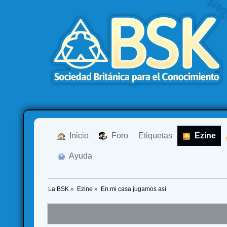
  Inicio
  Foro
Etiquetas
  Ezine
  Ayuda
La BSK
»
Ezine
»
En mi casa jugamos así