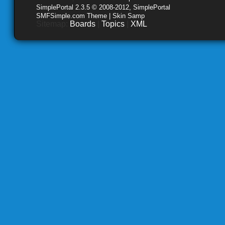
SimplePortal 2.3.5 © 2008-2012, SimplePortal
SMFSimple.com Theme | Skin Samp
Sitemap:
Boards
|
Topics
|
XML