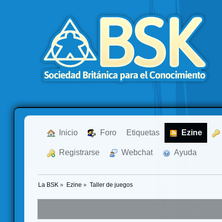
  Inicio
  Foro
Etiquetas
  Ezine
  Registrarse
  Webchat
  Ayuda
La BSK
»
Ezine
»
Taller de juegos