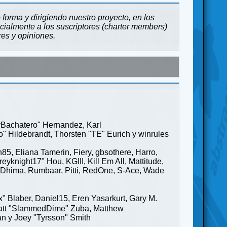
forma y dirigiendo nuestro proyecto, en los
cialmente a los suscriptores (charter members)
res y opiniones.
ayBachatero" Hernandez, Karl
" Hildebrandt, Thorsten "TE" Eurich y winrules
85, Eliana Tamerin, Fiery, gbsothere, Harro,
yknight17" Hou, KGIII, Kill Em All, Mattitude,
ge" Dhima, Rumbaar, Pitti, RedOne, S-Ace, Wade
Blaber, Daniel15, Eren Yasarkurt, Gary M.
 Matt "SlammedDime" Zuba, Matthew
an y Joey "Tyrsson" Smith