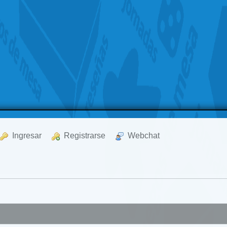
  Ingresar
  Registrarse
  Webchat