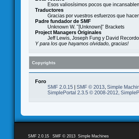
Esos valiosísimos pocos que incansableme
Traductores
Gracias por vuestros esfuerzos que hace
Padre fundador de SMF
Unknown W. "[Unknown]" Brackets
Project Managers Originales
Jeff Lewis, Joseph Fung y David Record
Y para los que hayamos olvidado, gracias!
Copyrights
Foro
SMF 2.0.15
|
SMF © 2013
,
Simple Machi
SimplePortal 2.3.5 © 2008-2012, SimpleP
SMF 2.0.15
|
SMF © 2013
,
Simple Machines