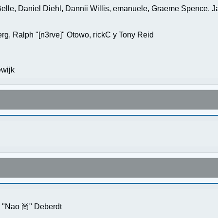
elle, Daniel Diehl, Dannii Willis, emanuele, Graeme Spence, 
g, Ralph "[n3rve]" Otowo, rickC y Tony Reid
wijk
s "Nao 尚" Deberdt