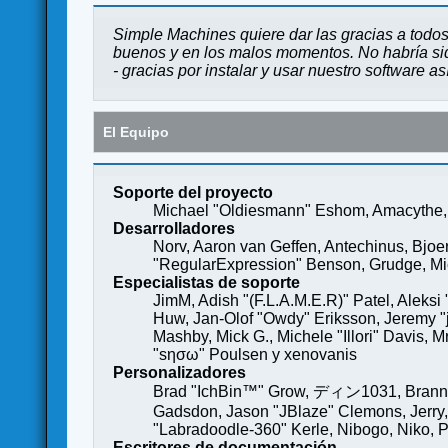
Simple Machines quiere dar las gracias a todos
buenos y en los malos momentos. No habría sido
- gracias por instalar y usar nuestro software a
El Equipo
Soporte del proyecto
Michael "Oldiesmann" Eshom, Amacythe, 
Desarrolladores
Norv, Aaron van Geffen, Antechinus, Bjoe
"RegularExpression" Benson, Grudge, Mich
Especialistas de soporte
JimM, Adish "(F.L.A.M.E.R)" Patel, Aleksi
Huw, Jan-Olof "Owdy" Eriksson, Jeremy "je
Mashby, Mick G., Michele "Illori" Davis, 
"sησω" Poulsen y xenovanis
Personalizadores
Brad "IchBin™" Grow, ディン1031, Brannon 
Gadsdon, Jason "JBlaze" Clemons, Jerry,
"Labradoodle-360" Kerle, Nibogo, Niko, P
Escritores de documentación