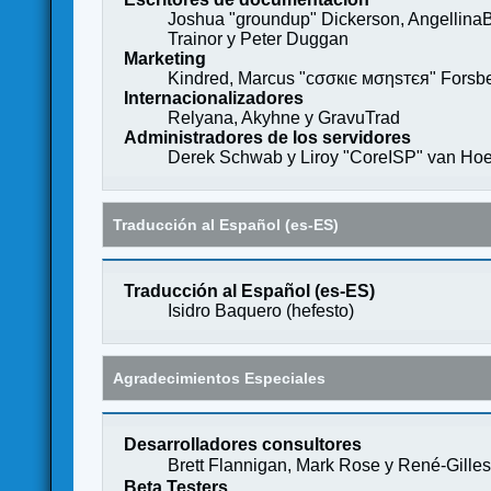
Joshua "groundup" Dickerson, AngellinaB
Trainor y Peter Duggan
Marketing
Kindred, Marcus "cσσкιє мσηѕтєя" Forsber
Internacionalizadores
Relyana, Akyhne y GravuTrad
Administradores de los servidores
Derek Schwab y Liroy "CoreISP" van Hoe
Traducción al Español (es-ES)
Traducción al Español (es-ES)
Isidro Baquero (
hefesto
)
Agradecimientos Especiales
Desarrolladores consultores
Brett Flannigan, Mark Rose y René-Gille
Beta Testers