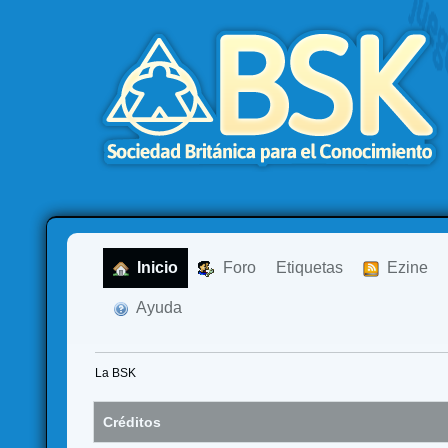
  Inicio
  Foro
Etiquetas
  Ezine
  Ayuda
La BSK
Créditos