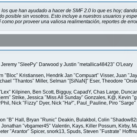
 los que han ayudado a hacer de SMF 2.0 lo que es hoy; dando 
 posible sin vosotros. Esto incluye a nuestros usuarios y espe
sí como por proveer una valiosa realimentación, reportes de erro
Jeremy "SleePy" Darwood y Justin "metallica48423" O'Leary
rn "Bloc" Kristiansen, Hendrik Jan "Compuart" Visser, Juan "J
ael "Thantos" Miller, Selman "[SiNaN]" Eser, Theodore "Orstio
 "Lex" Kilpinen, Ben Scott, Bigguy, CapadY, Chas Large, Duncan
rm" Strike, Jessica "Miss All Sunday" Gonzales, K@, Kevin "gre
MrPhil, Nick "Fizzy" Dyer, Nick "Ha²", Paul_Pauline, Piro "Sar
"B" Hall, Bryan "Runic" Deakin, Bulakbol, Colin "Shadow82x" 
 Jonathan "vbgamer45" Valentin, Kays, Killer Possum, Kirby,
eter "Arantor" Spicer, snork13, Spuds, Steven "Fustrate" Hoffm