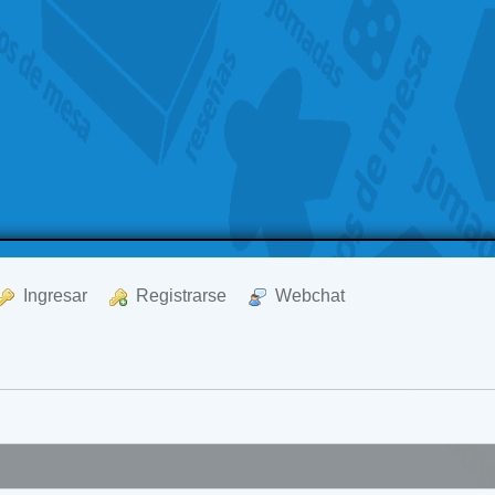
  Ingresar
  Registrarse
  Webchat