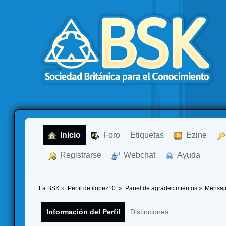
  Inicio
  Foro
Etiquetas
  Ezine
  Registrarse
  Webchat
  Ayuda
La BSK
»
Perfil de ilopez10 
»
Panel de agradecimientos
»
Mensaj
Información del Perfil
Distinciones