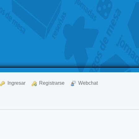
  Ingresar
  Registrarse
  Webchat