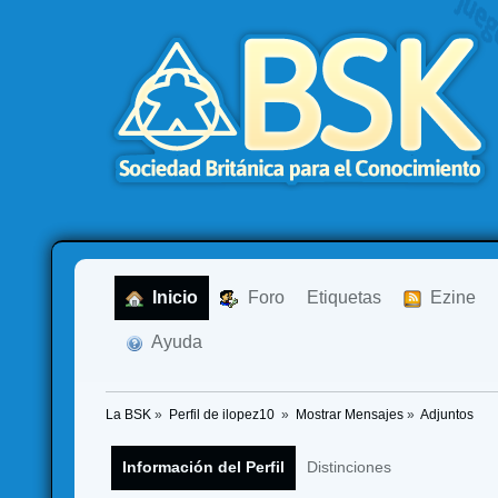
  Inicio
  Foro
Etiquetas
  Ezine
  Ayuda
La BSK
»
Perfil de ilopez10 
»
Mostrar Mensajes
»
Adjuntos
Información del Perfil
Distinciones