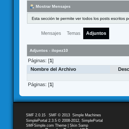
Mostrar Mensajes
Esta sección te permite ver todos los posts escritos
Mensajes
Temas
Adjuntos
Adjuntos - ilopez10
Páginas: [
1
]
Nombre del Archivo
Desc
Páginas: [
1
]
SMF 2.0.15
|
SMF © 2013
,
Simple Machines
SimplePortal 2.3.5 © 2008-2012, SimplePortal
SMFSimple.com Theme | Skin Samp