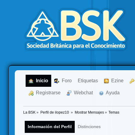
  Inicio
  Foro
Etiquetas
  Ezine
  Registrarse
  Webchat
  Ayuda
La BSK
»
Perfil de ilopez10 
»
Mostrar Mensajes
»
Temas
Información del Perfil
Distinciones