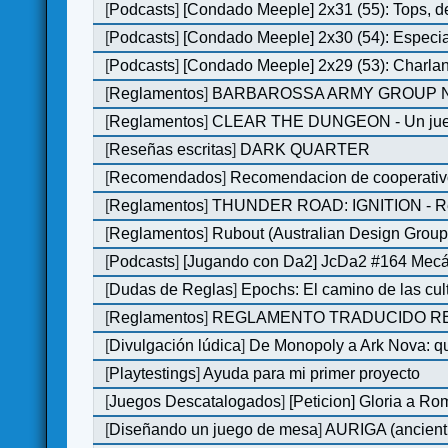
[
Podcasts
]
[Condado Meeple] 2x31 (55): Tops, d
[
Podcasts
]
[Condado Meeple] 2x30 (54): Especi
[
Podcasts
]
[Condado Meeple] 2x29 (53): Charlan
[
Reglamentos
]
BARBAROSSA ARMY GROUP N
[
Reglamentos
]
CLEAR THE DUNGEON - Un juego 
[
Reseñas escritas
]
DARK QUARTER
[
Recomendados
]
Recomendacion de cooperativ
[
Reglamentos
]
THUNDER ROAD: IGNITION - Re
[
Reglamentos
]
Rubout (Australian Design Group
[
Podcasts
]
[Jugando con Da2] JcDa2 #164 Mecá
[
Dudas de Reglas
]
Epochs: El camino de las cul
[
Reglamentos
]
REGLAMENTO TRADUCIDO RED
[
Divulgación lúdica
]
De Monopoly a Ark Nova: qu
[
Playtestings
]
Ayuda para mi primer proyecto
[
Juegos Descatalogados
]
[Peticion] Gloria a Ro
[
Diseñando un juego de mesa
]
AURIGA (ancient 