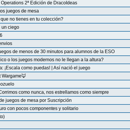
Operations 2ª Edición de DracoIdeas
 los juegos de mesa
que no tienes en tu colección?
 un ciego
6
 envios
uegos de menos de 30 minutos para alumnos de la ESO
co o los juegos modernos no le llegan a la altura?
a: ¡Escala como puedas! | Así nació el juego
at Wargame🦊
Pozuelo
 Corrimos como nunca, nos estrellamos como siempre
de juegos de mesa por Suscripción
uro con pocos componentes y solitario
to)