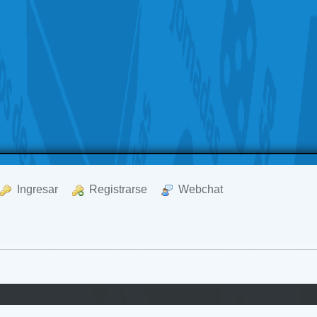
  Ingresar
  Registrarse
  Webchat