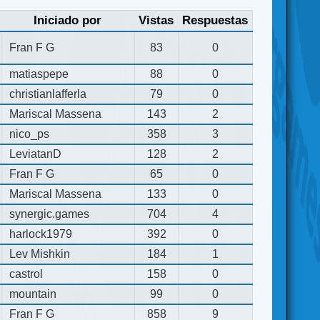
Iniciado por
Vistas
Respuestas
Fran F G
83
0
matiaspepe
88
0
christianlafferla
79
0
Mariscal Massena
143
2
nico_ps
358
3
LeviatanD
128
2
Fran F G
65
0
Mariscal Massena
133
0
synergic.games
704
4
harlock1979
392
0
Lev Mishkin
184
1
castrol
158
0
mountain
99
0
Fran F G
858
9