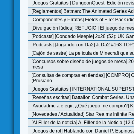
[
Juegos Gratuitos
]
DungeonQuest: Edición revis
[
Reglamentos
]
Batman: The Animated Series Ad
[
Componentes y Erratas
]
Fields of Fire: Pack i
[
Divulgación lúdica
]
REFUGIO | El juego de mesa
[
Podcasts
]
[Condado Meeple] 2x28 (52): UK Ga
[
Podcasts
]
[Jugando con Da2] JcDa2 #163 TOP1
[
Cajón de sastre
]
La película de Minecraft que s
[
Concursos sobre diseño de juegos de mesa
]
20
mesa
[
Consultas de compras en tiendas
]
[COMPRO] C&C
(Prusiano
[
Juegos Gratuitos
]
INTERNATIONAL SUPERST
[
Reseñas escritas
]
Battalion Combat Series. Una
[
Ayudadme a elegir: ¿Qué juego me compro?
]
K
[
Novedades / Actualidad
]
Star Realms Infinite Re
[
Al Filler de la noticia
]
Al Filler de la Noticia (12
[
Juegos de rol
]
Hablando con Daniel P. Espinosa