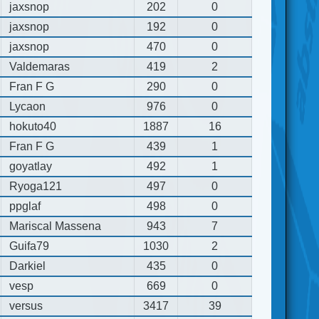
jaxsnop
202
0
jaxsnop
192
0
jaxsnop
470
0
Valdemaras
419
2
Fran F G
290
0
Lycaon
976
0
hokuto40
1887
16
Fran F G
439
1
goyatlay
492
1
Ryoga121
497
0
ppglaf
498
0
Mariscal Massena
943
7
Guifa79
1030
2
Darkiel
435
0
vesp
669
0
versus
3417
39