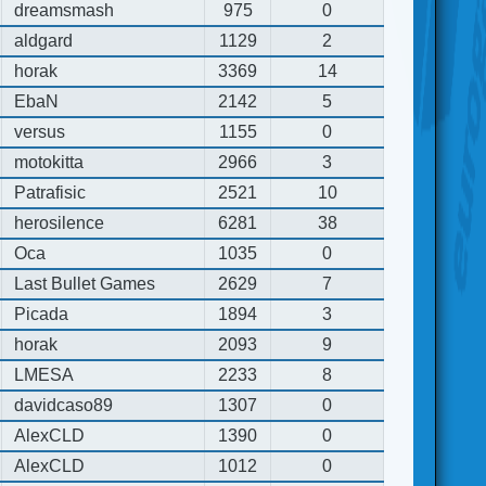
dreamsmash
975
0
aldgard
1129
2
horak
3369
14
EbaN
2142
5
versus
1155
0
motokitta
2966
3
Patrafisic
2521
10
herosilence
6281
38
Oca
1035
0
Last Bullet Games
2629
7
Picada
1894
3
horak
2093
9
LMESA
2233
8
davidcaso89
1307
0
AlexCLD
1390
0
AlexCLD
1012
0