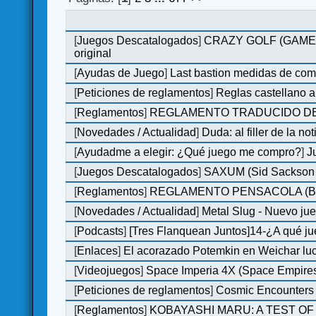
[
Juegos Descatalogados
]
CRAZY GOLF (GAMES M
original
[
Ayudas de Juego
]
Last bastion medidas de co
[
Peticiones de reglamentos
]
Reglas castellano 
[
Reglamentos
]
REGLAMENTO TRADUCIDO DE
[
Novedades / Actualidad
]
Duda: al filler de la not
[
Ayudadme a elegir: ¿Qué juego me compro?
]
J
[
Juegos Descatalogados
]
SAXUM (Sid Sackson -
[
Reglamentos
]
REGLAMENTO PENSACOLA (B
[
Novedades / Actualidad
]
Metal Slug - Nuevo ju
[
Podcasts
]
[Tres Flanquean Juntos]14-¿A qué 
[
Enlaces
]
El acorazado Potemkin en Weichar luc
[
Videojuegos
]
Space Imperia 4X (Space Empires)
[
Peticiones de reglamentos
]
Cosmic Encounters
[
Reglamentos
]
KOBAYASHI MARU: A TEST OF 