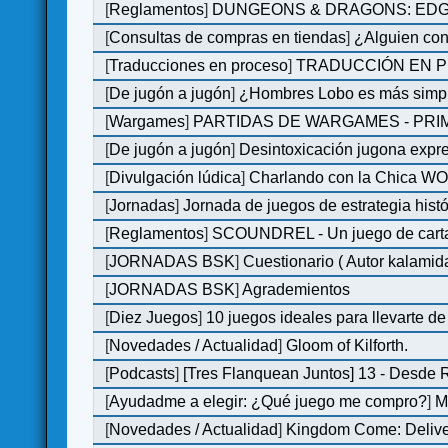
[
Reglamentos
]
DUNGEONS & DRAGONS: EDGE 
[
Consultas de compras en tiendas
]
¿Alguien con
[
Traducciones en proceso
]
TRADUCCIÓN EN P
[
De jugón a jugón
]
¿Hombres Lobo es más simple
[
Wargames
]
PARTIDAS DE WARGAMES - PRI
[
De jugón a jugón
]
Desintoxicación jugona expr
[
Divulgación lúdica
]
Charlando con la Chica WOM 
[
Jornadas
]
Jornada de juegos de estrategia hist
[
Reglamentos
]
SCOUNDREL - Un juego de cartas 
[
JORNADAS BSK
]
Cuestionario ( Autor kalamid
[
JORNADAS BSK
]
Agrademientos
[
Diez Juegos
]
10 juegos ideales para llevarte d
[
Novedades / Actualidad
]
Gloom of Kilforth.
[
Podcasts
]
[Tres Flanquean Juntos] 13 - Desde
[
Ayudadme a elegir: ¿Qué juego me compro?
]
M
[
Novedades / Actualidad
]
Kingdom Come: Deliver