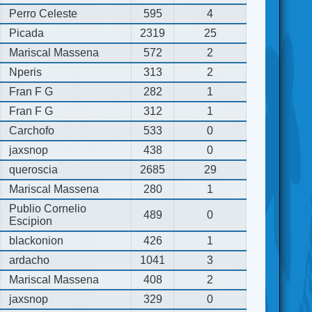
Perro Celeste
595
4
Picada
2319
25
Mariscal Massena
572
2
Nperis
313
2
Fran F G
282
1
Fran F G
312
1
Carchofo
533
0
jaxsnop
438
0
queroscia
2685
29
Mariscal Massena
280
1
Publio Cornelio
489
0
Escipion
blackonion
426
1
ardacho
1041
3
Mariscal Massena
408
2
jaxsnop
329
0