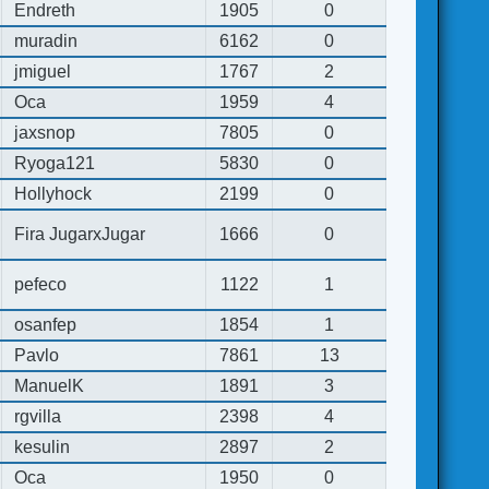
Endreth
1905
0
muradin
6162
0
jmiguel
1767
2
Oca
1959
4
jaxsnop
7805
0
Ryoga121
5830
0
Hollyhock
2199
0
Fira JugarxJugar
1666
0
pefeco
1122
1
osanfep
1854
1
Pavlo
7861
13
ManuelK
1891
3
rgvilla
2398
4
kesulin
2897
2
Oca
1950
0