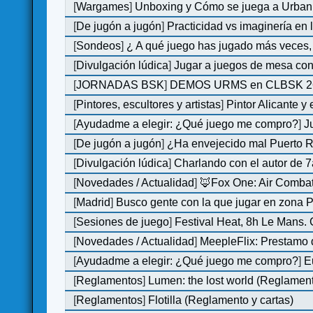
[
Wargames
]
Unboxing y Cómo se juega a Urban 
[
De jugón a jugón
]
Practicidad vs imaginería en
[
Sondeos
]
¿ A qué juego has jugado más veces, 
[
Divulgación lúdica
]
Jugar a juegos de mesa con
[
JORNADAS BSK
]
DEMOS URMS en CLBSK 2
[
Pintores, escultores y artistas
]
Pintor Alicante y
[
Ayudadme a elegir: ¿Qué juego me compro?
]
J
[
De jugón a jugón
]
¿Ha envejecido mal Puerto Ri
[
Divulgación lúdica
]
Charlando con el autor de 7
[
Novedades / Actualidad
]
🦊Fox One: Air Comb
[
Madrid
]
Busco gente con la que jugar en zona 
[
Sesiones de juego
]
Festival Heat, 8h Le Mans.
[
Novedades / Actualidad
]
MeepleFlix: Prestamo 
[
Ayudadme a elegir: ¿Qué juego me compro?
]
E
[
Reglamentos
]
Lumen: the lost world (Reglamen
[
Reglamentos
]
Flotilla (Reglamento y cartas)