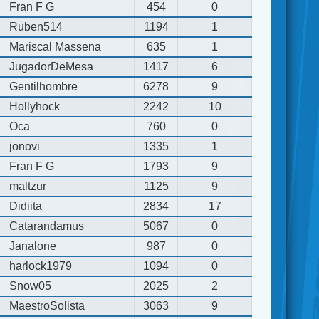
Fran F G
454
0
Ruben514
1194
1
Mariscal Massena
635
1
JugadorDeMesa
1417
6
Gentilhombre
6278
9
Hollyhock
2242
10
Oca
760
0
jonovi
1335
1
Fran F G
1793
9
maltzur
1125
9
Didiita
2834
17
Catarandamus
5067
0
Janalone
987
0
harlock1979
1094
0
Snow05
2025
2
MaestroSolista
3063
9