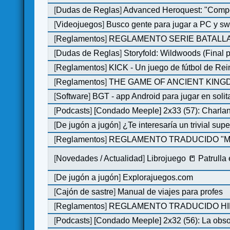
[
Dudas de Reglas
]
Advanced Heroquest: "Comp
[
Videojuegos
]
Busco gente para jugar a PC y sw
[
Reglamentos
]
REGLAMENTO SERIE BATALLA
[
Dudas de Reglas
]
Storyfold: Wildwoods (Final p
[
Reglamentos
]
KICK - Un juego de fútbol de Re
[
Reglamentos
]
THE GAME OF ANCIENT KINGDO
[
Software
]
BGT - app Android para jugar en solit
[
Podcasts
]
[Condado Meeple] 2x33 (57): Char
[
De jugón a jugón
]
¿Te interesaría un trivial su
[
Reglamentos
]
REGLAMENTO TRADUCIDO "MO
[
Novedades / Actualidad
]
Librojuego 📒 Patrulla
[
De jugón a jugón
]
Explorajuegos.com
[
Cajón de sastre
]
Manual de viajes para profes
[
Reglamentos
]
REGLAMENTO TRADUCIDO HILL
[
Podcasts
]
[Condado Meeple] 2x32 (56): La obs