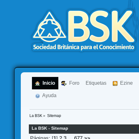
  Inicio
  Foro
Etiquetas
  Ezine
  Ayuda
La BSK
»
Sitemap
La BSK - Sitemap
Páginas: [
1
]
2
3
...
677
>>