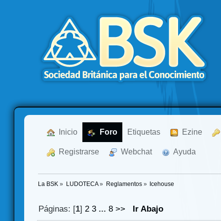
  Inicio
  Foro
Etiquetas
  Ezine
  Registrarse
  Webchat
  Ayuda
La BSK
»
LUDOTECA
»
Reglamentos
»
Icehouse
Páginas: [
1
]
2
3
...
8
>>
Ir Abajo