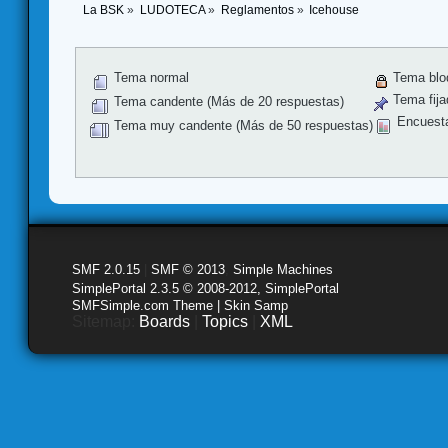
La BSK
»
LUDOTECA
»
Reglamentos
»
Icehouse
Tema normal
Tema blo
Tema fija
Tema candente (Más de 20 respuestas)
Encuest
Tema muy candente (Más de 50 respuestas)
SMF 2.0.15
|
SMF © 2013
,
Simple Machines
SimplePortal 2.3.5 © 2008-2012, SimplePortal
SMFSimple.com Theme | Skin Samp
Sitemap:
Boards
|
Topics
|
XML