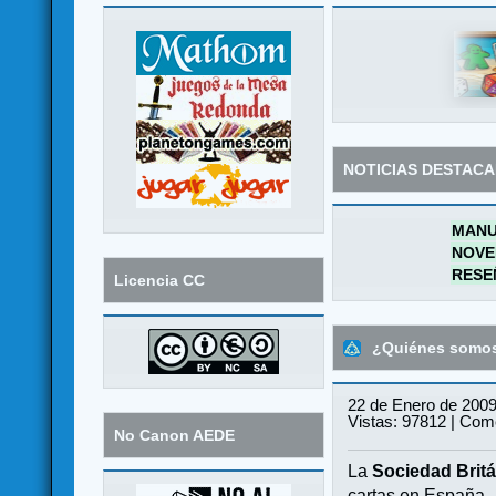
NOTICIAS DESTAC
MANU
NOVE
RESE
Licencia CC
¿Quiénes somo
22 de Enero de 2009
Vistas: 97812 | Come
No Canon AEDE
La
Sociedad Britá
cartas en España.