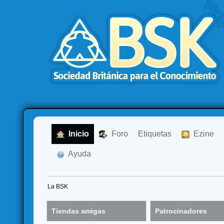
  Inicio
  Foro
Etiquetas
  Ezine
  Ayuda
La BSK
Tiendas amigas
Patrocinadores