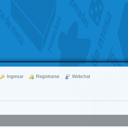
  Ingresar
  Registrarse
  Webchat