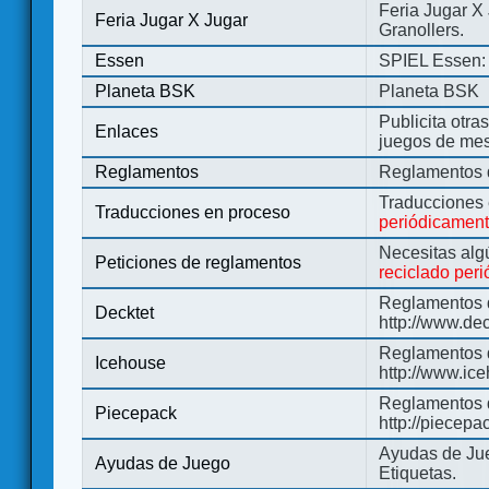
Feria Jugar X
Feria Jugar X Jugar
Granollers.
Essen
SPIEL Essen: 
Planeta BSK
Planeta BSK
Publicita otra
Enlaces
juegos de me
Reglamentos
Reglamentos d
Traducciones
Traducciones en proceso
periódicamen
Necesitas alg
Peticiones de reglamentos
reciclado per
Reglamentos d
Decktet
http://www.de
Reglamentos d
Icehouse
http://www.ic
Reglamentos 
Piecepack
http://piecepa
Ayudas de Jue
Ayudas de Juego
Etiquetas.