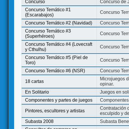
Concurso
Concurso de 
Concurso Temático #1
Concurso Temá
(Escarabajos)
Concurso Temático #2 (Navidad)
Concurso Tem
Concurso Temático #3
Concurso Tem
(Superhéroes)
Concurso Temático #4 (Lovecraft
Concurso Temá
y Cthulhu)
Concurso Temático #5 (Piel de
Concurso Temá
Toro)
Concurso Temático #6 (NSR)
Concurso Tem
Microjuegos d
18 cartas
opinar.
En Solitario
Juegos en soli
Componentes y partes de juegos
Componentes 
Contratación d
Pintores, escultores y artistas
esculpido y d
Subasta 2008
Subasta Bene