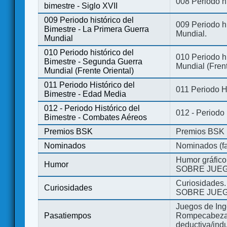
008 Periodo hi
bimestre - Siglo XVII
009 Periodo histórico del
009 Periodo hi
Bimestre - La Primera Guerra
Mundial.
Mundial
010 Periodo histórico del
010 Periodo h
Bimestre - Segunda Guerra
Mundial (Frent
Mundial (Frente Oriental)
011 Periodo Histórico del
011 Periodo H
Bimestre - Edad Media
012 - Periodo Histórico del
012 - Periodo
Bimestre - Combates Aéreos
Premios BSK
Premios BSK
Nominados
Nominados (fa
Humor gráfico
Humor
SOBRE JUEG
Curiosidades.
Curiosidades
SOBRE JUEG
Juegos de Ing
Pasatiempos
Rompecabezas
deductiva/indu