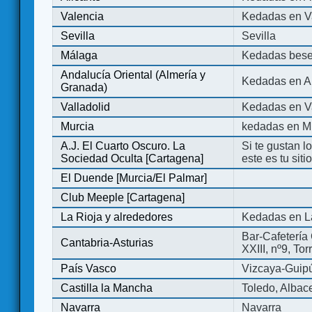
Valencia
Kedadas en V
Sevilla
Sevilla
Málaga
Kedadas bese
Andalucía Oriental (Almería y
Kedadas en An
Granada)
Valladolid
Kedadas en Va
Murcia
kedadas en M
A.J. El Cuarto Oscuro. La
Si te gustan l
Sociedad Oculta [Cartagena]
este es tu sit
El Duende [Murcia/El Palmar]
Club Meeple [Cartagena]
La Rioja y alrededores
Kedadas en L
Bar-Cafetería 
Cantabria-Asturias
XXIII, nº9, To
País Vasco
Vizcaya-Guip
Castilla la Mancha
Toledo, Albac
Navarra
Navarra