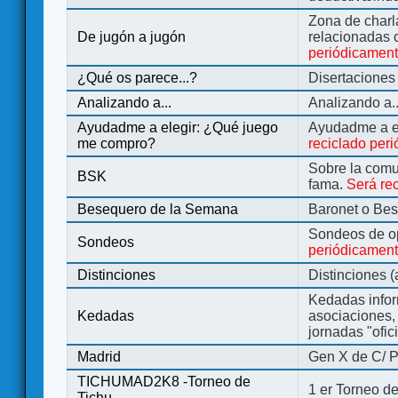
Zona de charl
De jugón a jugón
relacionadas 
periódicamen
¿Qué os parece...?
Disertaciones
Analizando a...
Analizando a..
Ayudadme a elegir: ¿Qué juego
Ayudadme a e
me compro?
reciclado per
Sobre la comu
BSK
fama.
Será re
Besequero de la Semana
Baronet o Be
Sondeos de o
Sondeos
periódicament
Distinciones
Distinciones 
Kedadas infor
Kedadas
asociaciones, 
jornadas "ofic
Madrid
Gen X de C/ P
TICHUMAD2K8 -Torneo de
1 er Torneo de
Tichu