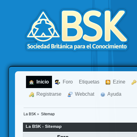
  Inicio
  Foro
Etiquetas
  Ezine
  Registrarse
  Webchat
  Ayuda
La BSK
»
Sitemap
La BSK - Sitemap