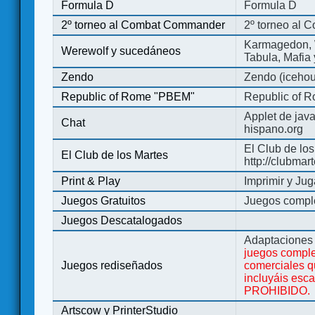
Formula D
Formula D
2º torneo al Combat Commander
2º torneo al
Karmagedon, W
Werewolf y sucedáneos
Tabula, Mafia
Zendo
Zendo (iceho
Republic of Rome "PBEM"
Republic of 
Applet de jav
Chat
hispano.org
El Club de los
El Club de los Martes
http://clubmar
Print & Play
Imprimir y Jug
Juegos Gratuitos
Juegos complet
Juegos Descatalogados
Adaptaciones 
juegos comple
Juegos rediseñados
comerciales q
incluyáis esc
PROHIBIDO.
Artscow y PrinterStudio