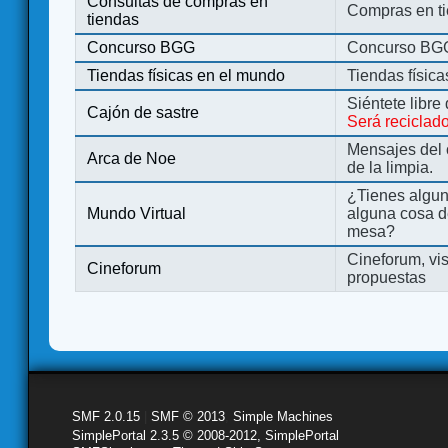
Consultas de compras en
Compras en ti
tiendas
Concurso BGG
Concurso BG
Tiendas físicas en el mundo
Tiendas físic
Siéntete libre
Cajón de sastre
Será reciclad
Mensajes del 
Arca de Noe
de la limpia.
¿Tienes algu
Mundo Virtual
alguna cosa d
mesa?
Cineforum, vis
Cineforum
propuestas
SMF 2.0.15
|
SMF © 2013
,
Simple Machines
SimplePortal 2.3.5 © 2008-2012, SimplePortal