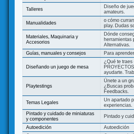
Diseño de jue
Talleres
amateurs.
o cómo currars
Manualidades
play. Dudas so
Dónde consegu
Materiales, Maquinaria y
herramientas 
Accesorios
Alternativas.
Guías, manuales y consejos
Para aprender
¿Qué te traes
Diseñando un juego de mesa
PROYECTOS co
ayudarte. Tra
Únete a un gru
Playtestings
¿Buscas probad
Feedbacks.
Un apartado pa
Temas Legales
experiencias.
Pintado y cuidado de miniaturas
Pintado y cui
y componentes
Autoedición
Autoedición