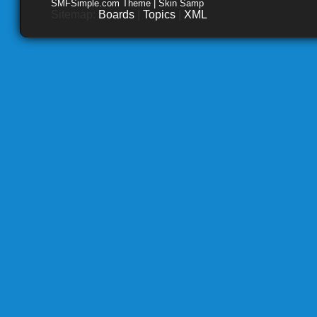
SMFSimple.com Theme | Skin Samp
Sitemap:
Boards
|
Topics
|
XML