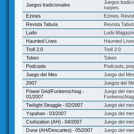
Juegos tradici
Juegos tradicionales
naipes.
Ezines
Ezines. Revist
Revista Tabula
Revista Tabul
Ludo
Ludo Magazi
Haunted Lives
Haunted Live
Troll 2.0
Troll 2.0
Token
Token
Podcasts
Podcasts, pro
Juego del Mes
Juego del Me
2007
Juegos del Me
Power Grid/Funkenschlag -
Juego del mes
01/2007
Funkenschlag 
Twilight Struggle - 02/2007
Juego del mes
Yspahan - 03/2007
Juego del me
Civilization (AH) - 04/2007
Juego del mes 
Dune (AH/Descartes) - 05/2007
Juego del me