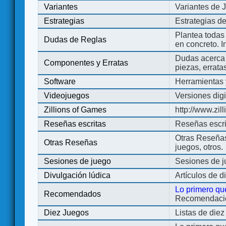
Variantes
Variantes de 
Estrategias
Estrategias d
Plantea todas
Dudas de Reglas
en concreto. 
Dudas acerca 
Componentes y Erratas
piezas, errata
Software
Herramientas 
Videojuegos
Versiones digi
Zillions of Games
http://www.zi
Reseñas escritas
Reseñas escri
Otras Reseñas 
Otras Reseñas
juegos, otros.
Sesiones de juego
Sesiones de 
Divulgación lúdica
Artículos de d
Lo primero qu
Recomendados
Recomendacion
Diez Juegos
Listas de die