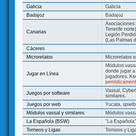
Galicia
Galicia
Badajoz
Badajoz
Asociaciones:
Tenerife norte
Canarias
Legión Perdida
(Las Palmas d
Cáceres
Microrelatos
Microrelatos 
Módulos vassa
donde jugar 
Jugar en Línea
jugadores. Ke
periódicamen
Vassal, Cyber
Juegos por software
similares.
Juegos por web
Yucata, spiel
Módulos vassal y similares
Módulos vassa
La Española (BSW)
"La Española
Torneos y Ligas
Torneos y Lig