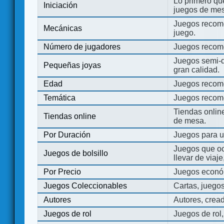
Lo primero que
Iniciación
juegos de mes
Juegos recome
Mecánicas
juego.
Número de jugadores
Juegos recom
Juegos semi-d
Pequeñas joyas
gran calidad.
Edad
Juegos recom
Temática
Juegos recom
Tiendas onli
Tiendas online
de mesa.
Por Duración
Juegos para u
Juegos que o
Juegos de bolsillo
llevar de viaje
Por Precio
Juegos económ
Juegos Coleccionables
Cartas, juego
Autores
Autores, crea
Juegos de rol
Juegos de rol,