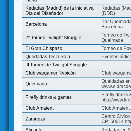
Kedadas (Madrid) de la Iniciativa
Kedadas (Madri
Día del Diseñador
(DDD)
Bar Queimada.
Barcelona
Barcelona.
Torneo de Twil
2º Torneo Twilight Struggle
Queimada
El Gran Chispazo
Torneo de Po
Quedadas Tecla Sala
Eventos lúdico
III Torneo de Twilight Struggle
Club wargamer Rvbicón
Club wargame
Queidadas en
Queimada
www.eldracde
Firefly drinks
Firefly drinks & games
http://www.fir
Club Amatent
Club Amatent,
Centro Cívico 
Zaragoza
CP: 50014 http
Alicante
Kedadas en Al