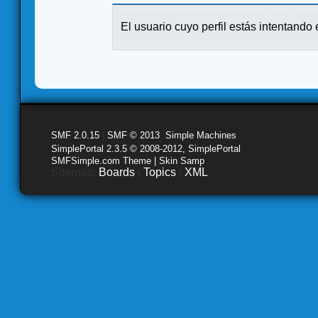
El usuario cuyo perfil estás intentando e
SMF 2.0.15
|
SMF © 2013
,
Simple Machines
SimplePortal 2.3.5 © 2008-2012, SimplePortal
SMFSimple.com Theme | Skin Samp
Sitemap:
Boards
|
Topics
|
XML