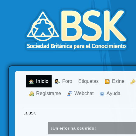
  Inicio
  Foro
Etiquetas
  Ezine
  Registrarse
  Webchat
  Ayuda
La BSK
¡Un error ha ocurrido!