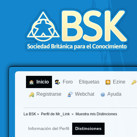
  Inicio
  Foro
Etiquetas
  Ezine
  Registrarse
  Webchat
  Ayuda
La BSK
»
Perfil de Mr._Link 
»
Muestra mis Distinciones
Información del Perfil
Distinciones