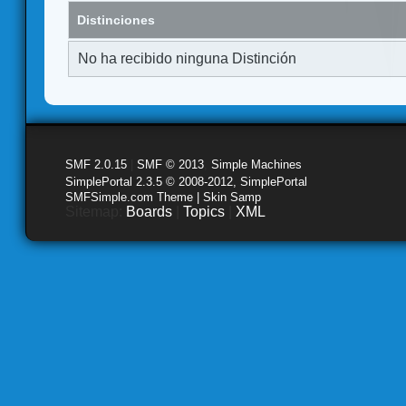
Distinciones
No ha recibido ninguna Distinción
SMF 2.0.15
|
SMF © 2013
,
Simple Machines
SimplePortal 2.3.5 © 2008-2012, SimplePortal
SMFSimple.com Theme | Skin Samp
Sitemap:
Boards
|
Topics
|
XML