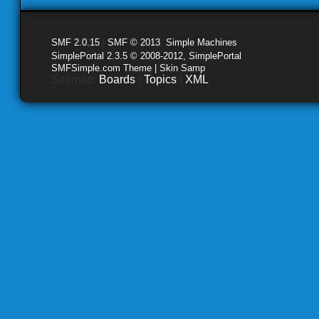
SMF 2.0.15
|
SMF © 2013
,
Simple Machines
SimplePortal 2.3.5 © 2008-2012, SimplePortal
SMFSimple.com Theme | Skin Samp
Sitemap:
Boards
|
Topics
|
XML