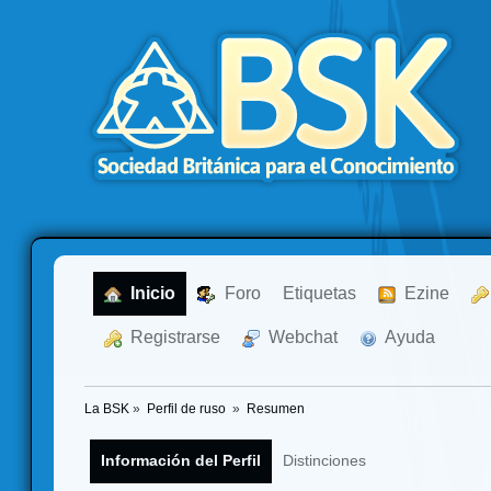
  Inicio
  Foro
Etiquetas
  Ezine
  Registrarse
  Webchat
  Ayuda
La BSK
»
Perfil de ruso 
»
Resumen
Información del Perfil
Distinciones