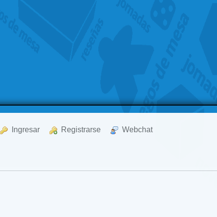
  Ingresar
  Registrarse
  Webchat