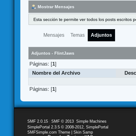
Mostrar Mensajes
Esta sección te permite ver todos los posts escritos
Mensajes
Temas
Adjuntos
Adjuntos - FlintJaws
Páginas: [
1
]
Nombre del Archivo
Desc
Páginas: [
1
]
SMF 2.0.15
|
SMF © 2013
,
Simple Machines
SimplePortal 2.3.5 © 2008-2012, SimplePortal
SMFSimple.com Theme | Skin Samp