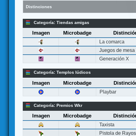
Distinciones
Categoría: Tiendas amigas
Imagen
Microbadge
Distinció
La comarca
Juegos de mesa
Generación X
Categoría: Templos lúdicos
Imagen
Microbadge
Distinció
Playbar
Categoría: Premios Wkr
Imagen
Microbadge
Distinció
Taxista
Pistola de Rayo