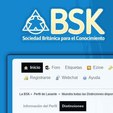
  Inicio
  Foro
Etiquetas
  Ezine
  Registrarse
  Webchat
  Ayuda
La BSK
»
Perfil de Laxante 
»
Muestra todas las Distinciones dispo
Información del Perfil
Distinciones