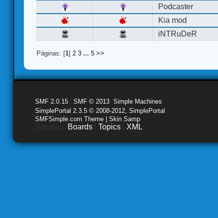
Podcaster
Kia mod
iNTRuDeR
Páginas: [
1
]
2
3
...
5
>>
SMF 2.0.15
|
SMF © 2013
,
Simple Machines
SimplePortal 2.3.5 © 2008-2012, SimplePortal
SMFSimple.com Theme | Skin Samp
Sitemap:
Boards
|
Topics
|
XML