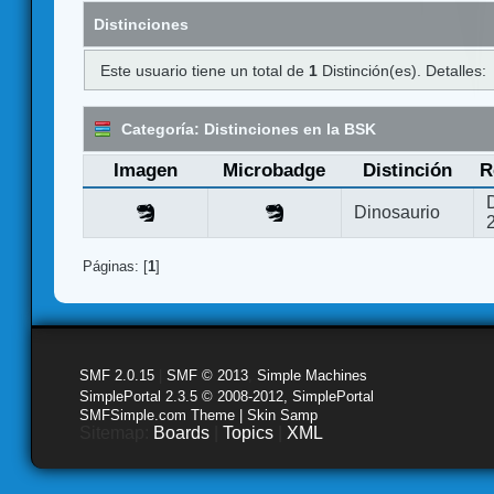
Distinciones
Este usuario tiene un total de
1
Distinción(es). Detalles:
Categoría: Distinciones en la BSK
Imagen
Microbadge
Distinción
R
Dinosaurio
Páginas: [
1
]
SMF 2.0.15
|
SMF © 2013
,
Simple Machines
SimplePortal 2.3.5 © 2008-2012, SimplePortal
SMFSimple.com Theme | Skin Samp
Sitemap:
Boards
|
Topics
|
XML