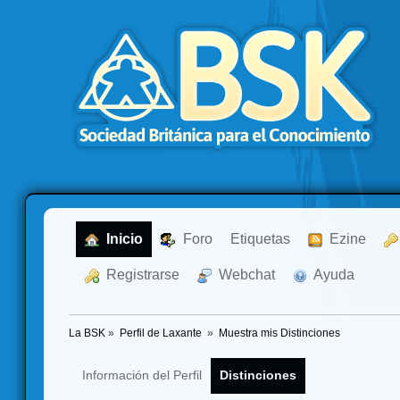
  Inicio
  Foro
Etiquetas
  Ezine
  Registrarse
  Webchat
  Ayuda
La BSK
»
Perfil de Laxante 
»
Muestra mis Distinciones
Información del Perfil
Distinciones