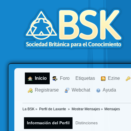
  Inicio
  Foro
Etiquetas
  Ezine
  Registrarse
  Webchat
  Ayuda
La BSK
»
Perfil de Laxante 
»
Mostrar Mensajes
»
Mensajes
Información del Perfil
Distinciones