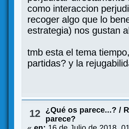
como interaccion perjud
recoger algo que lo bene
estrategia) nos gustan a
tmb esta el tema tiempo,
partidas? y la rejugabili
¿Qué os parece...?
/
R
12
parece?
«
en:
16 de Julio de 2018, 0