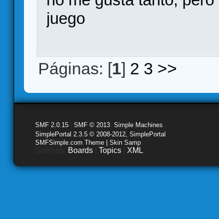
juego
Páginas: [
1
]
2
3
>>
SMF 2.0.15
|
SMF © 2013
,
Simple Machines
SimplePortal 2.3.5 © 2008-2012, SimplePortal
SMFSimple.com Theme | Skin Samp
Sitemap:
Boards
|
Topics
|
XML