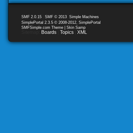
SMF 2.0.15
|
SMF © 2013
,
Simple Machines
SimplePortal 2.3.5 © 2008-2012, SimplePortal
SMFSimple.com Theme | Skin Samp
Sitemap:
Boards
|
Topics
|
XML