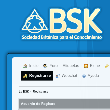
  Inicio
  Foro
Etiquetas
  Ezine
  Registrarse
  Webchat
  Ayuda
La BSK
»
Registrarse
Acuerdo de Registro