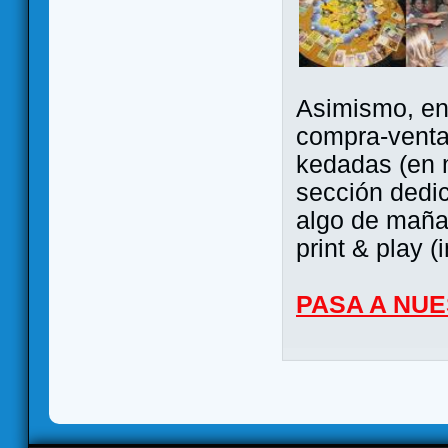
Asimismo, ent
compra-venta
kedadas (en 
sección dedi
algo de maña 
print & play (
PASA A NU