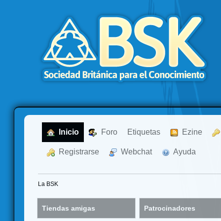
  Inicio
  Foro
Etiquetas
  Ezine
  Registrarse
  Webchat
  Ayuda
La BSK
Tiendas amigas
Patrocinadores