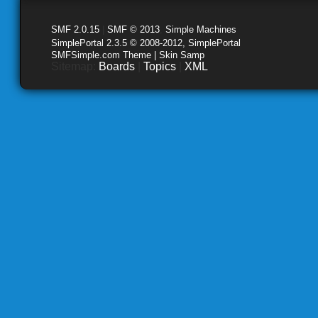
SMF 2.0.15
|
SMF © 2013
,
Simple Machines
SimplePortal 2.3.5 © 2008-2012, SimplePortal
SMFSimple.com Theme | Skin Samp
Sitemap:
Boards
|
Topics
|
XML