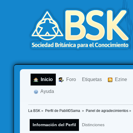
  Inicio
  Foro
Etiquetas
  Ezine
  Ayuda
La BSK
»
Perfil de Pablit0Sama 
»
Panel de agradecimientos
»
Información del Perfil
Distinciones