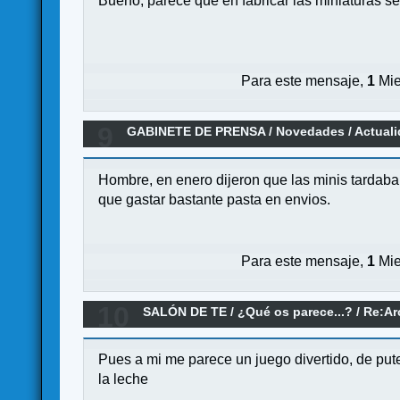
Bueno, parece que en fabricar las miniaturas s
Para este mensaje,
1
Mie
9
GABINETE DE PRENSA
/
Novedades / Actual
Hombre, en enero dijeron que las minis tardaban 
que gastar bastante pasta en envios.
Para este mensaje,
1
Mie
10
SALÓN DE TE
/
¿Qué os parece...?
/
Re:Ar
Pues a mi me parece un juego divertido, de pute
la leche