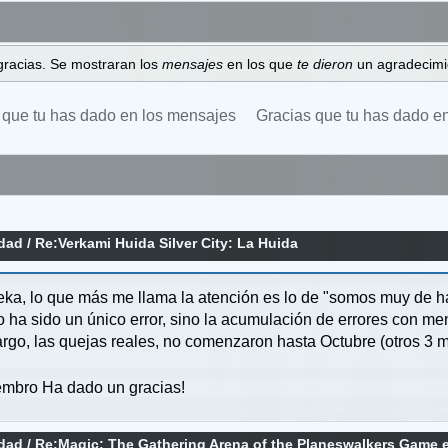
gracias. Se mostraran los
mensajes
en los que
te dieron
un agradecimi
 que tu has dado en los mensajes
Gracias que tu has dado e
idad
/
Re:Verkami Huida Silver City: La Huida
ka, lo que más me llama la atención es lo de "somos muy de hac
o ha sido un único error, sino la acumulación de errores con men
rgo, las quejas reales, no comenzaron hasta Octubre (otros 3 
mbro Ha dado un gracias!
idad
/
Re:Magic: The Gathering Arena of the Planeswalkers Game 