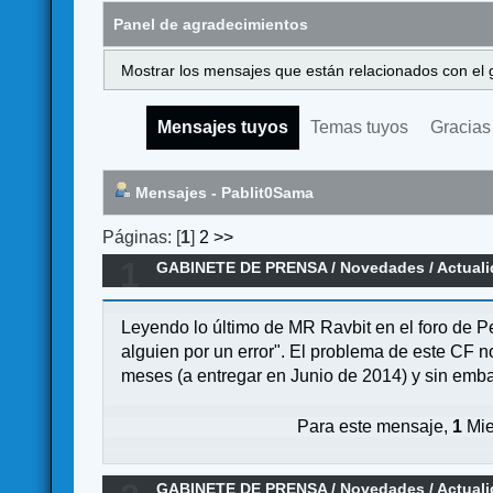
Panel de agradecimientos
Mostrar los mensajes que están relacionados con el 
Mensajes tuyos
Temas tuyos
Gracias
Mensajes - Pablit0Sama
Páginas: [
1
]
2
>>
1
GABINETE DE PRENSA
/
Novedades / Actual
Leyendo lo último de MR Ravbit en el foro de Pe
alguien por un error". El problema de este CF n
meses (a entregar en Junio de 2014) y sin emba
Para este mensaje,
1
Mie
GABINETE DE PRENSA
/
Novedades / Actual