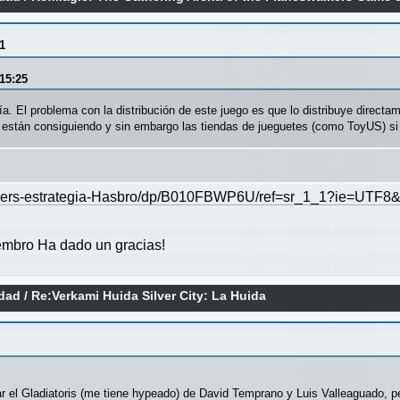
1
15:25
a. El problema con la distribución de este juego es que lo distribuye direct
 están consiguiendo y sin embargo las tiendas de jueguetes (como ToyUS) si
lkers-estrategia-Hasbro/dp/B010FBWP6U/ref=sr_1_1?ie=UTF8
mbro Ha dado un gracias!
idad
/
Re:Verkami Huida Silver City: La Huida
car el Gladiatoris (me tiene hypeado) de David Temprano y Luis Valleaguado, 