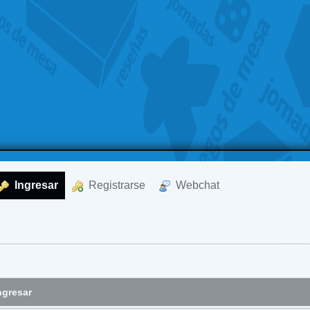
  Ingresar
  Registrarse
  Webchat
ngresar