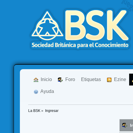
  Inicio
  Foro
Etiquetas
  Ezine
  Ayuda
La BSK
»
Ingresar
I