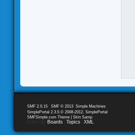
SMF 2.0.15
|
SMF © 2013
,
Simple Machines
SimplePortal 2.3.5 © 2008-2012, SimplePortal
SMFSimple.com Theme | Skin Samp
Sitemap:
Boards
|
Topics
|
XML