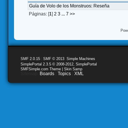
Guía de Volo de los Monstruos: Reseña
Páginas: [
1
]
2
3
...
7
>>
Pow
SMF 2.0.15
|
SMF © 2013
,
Simple Machines
SimplePortal 2.3.5 © 2008-2012, SimplePortal
SMFSimple.com Theme | Skin Samp
Sitemap:
Boards
|
Topics
|
XML