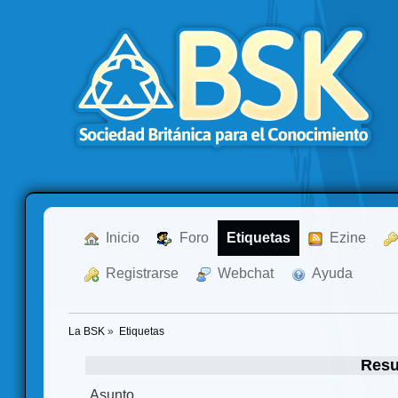
  Inicio
  Foro
Etiquetas
  Ezine
  Registrarse
  Webchat
  Ayuda
La BSK
»
Etiquetas
Resu
Asunto