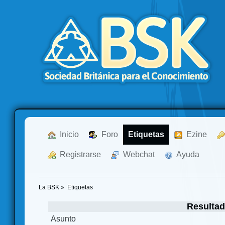
  Inicio
  Foro
Etiquetas
  Ezine
  Registrarse
  Webchat
  Ayuda
La BSK
»
Etiquetas
Resultad
Asunto