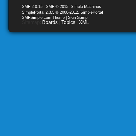
SMF 2.0.15
|
SMF © 2013
,
Simple Machines
SimplePortal 2.3.5 © 2008-2012, SimplePortal
SMFSimple.com Theme | Skin Samp
Sitemap:
Boards
|
Topics
|
XML