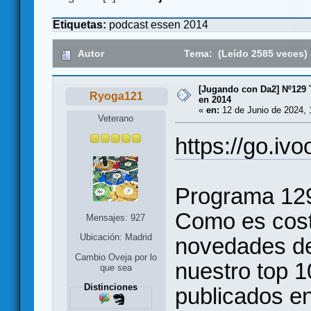
Etiquetas:
podcast
essen
2014
Autor
Tema: (Leído 2585 veces)
[Jugando con Da2] Nº129
Ryoga121
en 2014
«
en:
12 de Junio de 2024, 
Veterano
https://go.iv
Programa 12
Como es cos
Mensajes: 927
Ubicación: Madrid
novedades de
Cambio Oveja por lo
nuestro top 1
que sea
Distinciones
publicados e