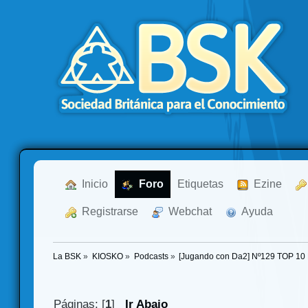
  Inicio
  Foro
Etiquetas
  Ezine
  Registrarse
  Webchat
  Ayuda
La BSK
»
KIOSKO
»
Podcasts
»
[Jugando con Da2] Nº129 TOP 10 
Páginas: [
1
]
Ir Abajo