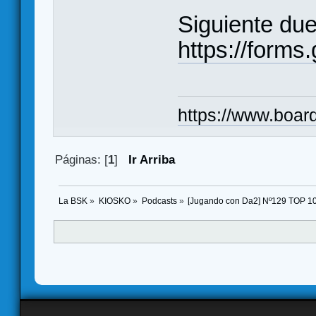
Siguiente due
https://for
https://www.boar
Páginas: [
1
]
Ir Arriba
La BSK
»
KIOSKO
»
Podcasts
»
[Jugando con Da2] Nº129 TOP 10