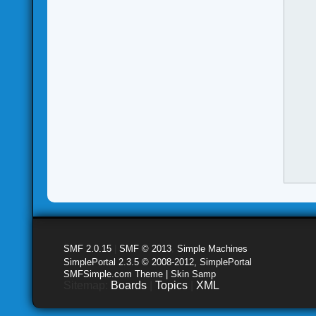
SMF 2.0.15
|
SMF © 2013
,
Simple Machines
SimplePortal 2.3.5 © 2008-2012, SimplePortal
SMFSimple.com Theme | Skin Samp
Sitemap:
Boards
|
Topics
|
XML