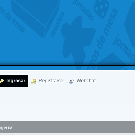
  Ingresar
  Registrarse
  Webchat
ngresar