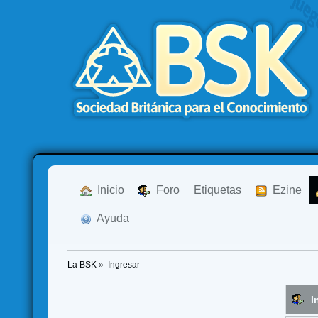
  Inicio
  Foro
Etiquetas
  Ezine
  Ayuda
La BSK
»
Ingresar
I