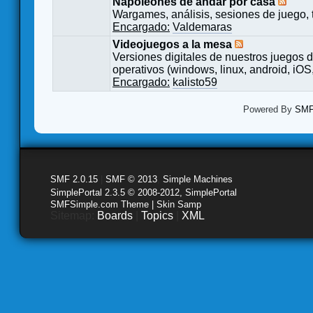
Napoleones de andar por casa
Wargames, análisis, sesiones de juego, 
Encargado:
Valdemaras
Videojuegos a la mesa
Versiones digitales de nuestros juegos d
operativos (windows, linux, android, iOS,
Encargado:
kalisto59
Powered By
SMF 
SMF 2.0.15
|
SMF © 2013
,
Simple Machines
SimplePortal 2.3.5 © 2008-2012, SimplePortal
SMFSimple.com Theme | Skin Samp
Sitemap:
Boards
|
Topics
|
XML