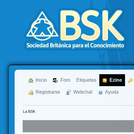
  Inicio
  Foro
Etiquetas
  Ezine
  Registrarse
  Webchat
  Ayuda
La BSK