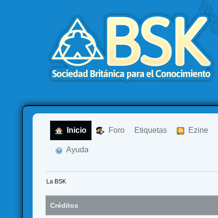
  Inicio
  Foro
Etiquetas
  Ezine
  Ayuda
La BSK
Créditos