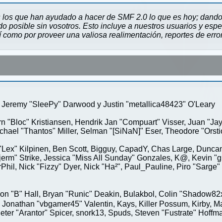
 los que han ayudado a hacer de SMF 2.0 lo que es hoy; dando 
 posible sin vosotros. Esto incluye a nuestros usuarios y espe
sí como por proveer una valiosa realimentación, reportes de erro
Jeremy "SleePy" Darwood y Justin "metallica48423" O'Leary
rn "Bloc" Kristiansen, Hendrik Jan "Compuart" Visser, Juan "J
ael "Thantos" Miller, Selman "[SiNaN]" Eser, Theodore "Orstio
 "Lex" Kilpinen, Ben Scott, Bigguy, CapadY, Chas Large, Duncan
rm" Strike, Jessica "Miss All Sunday" Gonzales, K@, Kevin "gre
MrPhil, Nick "Fizzy" Dyer, Nick "Ha²", Paul_Pauline, Piro "Sar
"B" Hall, Bryan "Runic" Deakin, Bulakbol, Colin "Shadow82x" 
 Jonathan "vbgamer45" Valentin, Kays, Killer Possum, Kirby,
eter "Arantor" Spicer, snork13, Spuds, Steven "Fustrate" Hoffm