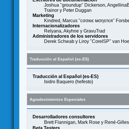
Joshua "groundup" Dickerson, AngellinaB
Trainor y Peter Duggan
Marketing
Kindred, Marcus "cσσкιє мσηѕтєя" Forsber
Internacionalizadores
Relyana, Akyhne y GravuTrad
Administradores de los servidores
Derek Schwab y Liroy "CoreISP" van Hoe
Traducción al Español (es-ES)
Traducción al Español (es-ES)
Isidro Baquero (
hefesto
)
Agradecimientos Especiales
Desarrolladores consultores
Brett Flannigan, Mark Rose y René-Gille
Beta Testers