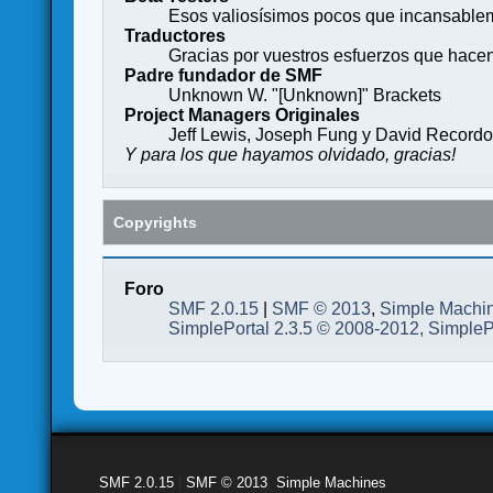
Esos valiosísimos pocos que incansableme
Traductores
Gracias por vuestros esfuerzos que hace
Padre fundador de SMF
Unknown W. "[Unknown]" Brackets
Project Managers Originales
Jeff Lewis, Joseph Fung y David Record
Y para los que hayamos olvidado, gracias!
Copyrights
Foro
SMF 2.0.15
|
SMF © 2013
,
Simple Machi
SimplePortal 2.3.5 © 2008-2012, SimpleP
SMF 2.0.15
|
SMF © 2013
,
Simple Machines