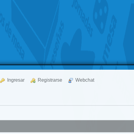
  Ingresar
  Registrarse
  Webchat