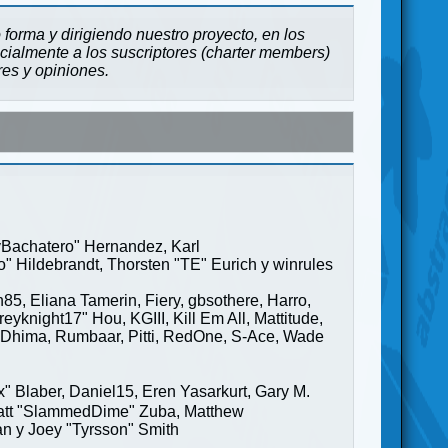
forma y dirigiendo nuestro proyecto, en los
cialmente a los suscriptores (charter members)
res y opiniones.
ayBachatero" Hernandez, Karl
" Hildebrandt, Thorsten "TE" Eurich y winrules
85, Eliana Tamerin, Fiery, gbsothere, Harro,
yknight17" Hou, KGIII, Kill Em All, Mattitude,
ge" Dhima, Rumbaar, Pitti, RedOne, S-Ace, Wade
Blaber, Daniel15, Eren Yasarkurt, Gary M.
 Matt "SlammedDime" Zuba, Matthew
an y Joey "Tyrsson" Smith