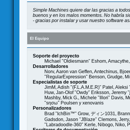
Simple Machines quiere dar las gracias a todos
buenos y en los malos momentos. No habría sido
- gracias por instalar y usar nuestro software a
El Equipo
Soporte del proyecto
Michael "Oldiesmann" Eshom, Amacythe, 
Desarrolladores
Norv, Aaron van Geffen, Antechinus, Bjoe
"RegularExpression" Benson, Grudge, Mich
Especialistas de soporte
JimM, Adish "(F.L.A.M.E.R)" Patel, Aleksi
Huw, Jan-Olof "Owdy" Eriksson, Jeremy "je
Mashby, Mick G., Michele "Illori" Davis, 
"sησω" Poulsen y xenovanis
Personalizadores
Brad "IchBin™" Grow, ディン1031, Brannon 
Gadsdon, Jason "JBlaze" Clemons, Jerry,
"Labradoodle-360" Kerle, Nibogo, Niko, P
Escritores de documentación