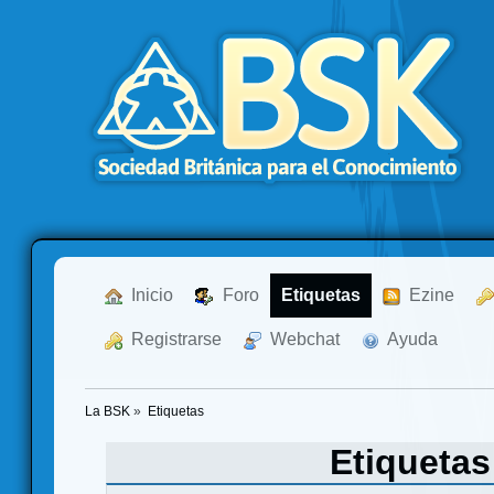
  Inicio
  Foro
Etiquetas
  Ezine
  Registrarse
  Webchat
  Ayuda
La BSK
»
Etiquetas
Etiqueta