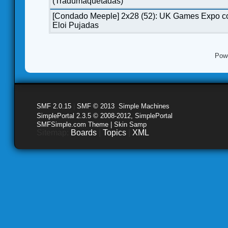
(Tradumaquetadas)
[Condado Meeple] 2x28 (52): UK Games Expo c
Eloi Pujadas
Pow
SMF 2.0.15
|
SMF © 2013
,
Simple Machines
SimplePortal 2.3.5 © 2008-2012, SimplePortal
SMFSimple.com Theme | Skin Samp
Sitemap:
Boards
|
Topics
|
XML