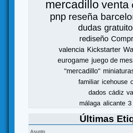
mercadillo
venta
pnp
reseña
barcel
dudas
gratuito
rediseño
Comp
valencia
Kickstarter
Wa
eurogame
juego de mes
"mercadillo"
miniatura
familiar
icehouse
dados
cádiz
va
málaga
alicante
3
Últimas Eti
Asunto