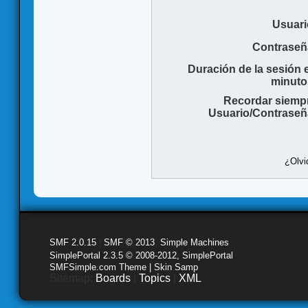
Usuari
Contraseñ
Duración de la sesión 
minuto
Recordar siemp
Usuario/Contraseñ
¿Olvi
SMF 2.0.15
|
SMF © 2013
,
Simple Machines
SimplePortal 2.3.5 © 2008-2012, SimplePortal
SMFSimple.com Theme | Skin Samp
Sitemap:
Boards
|
Topics
|
XML