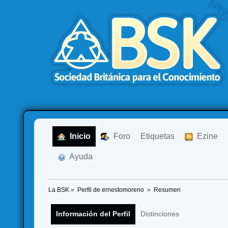
  Inicio
  Foro
Etiquetas
  Ezine
  Ayuda
La BSK
»
Perfil de ernestomoreno 
»
Resumen
Información del Perfil
Distinciones