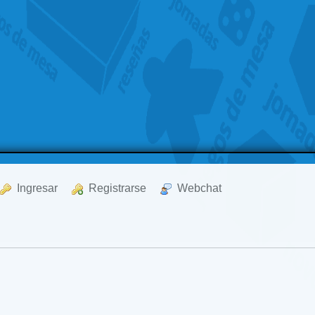
  Ingresar
  Registrarse
  Webchat