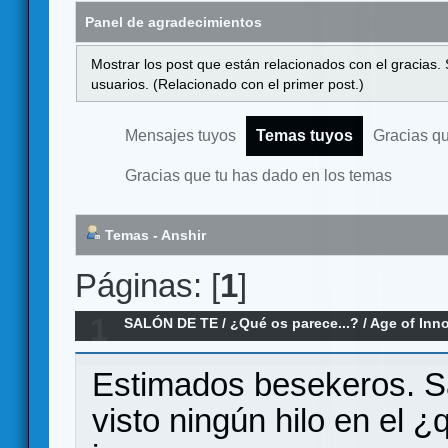
Panel de agradecimientos
Mostrar los post que están relacionados con el gracias.
usuarios. (Relacionado con el primer post.)
Mensajes tuyos
Temas tuyos
Gracias q
Gracias que tu has dado en los temas
Temas - Anshir
Páginas: [
1
]
1
SALÓN DE TE
/
¿Qué os parece...?
/
Age of Inno
Innovación, ¿Qué os parece?
Estimados besekeros. Sa
visto ningún hilo en el 