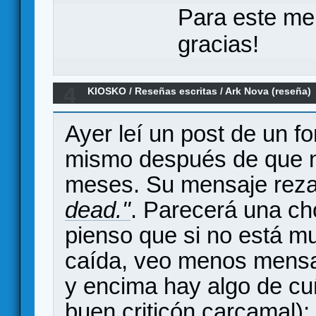
Para este me
gracias!
4
KIOSKO
/
Reseñas escritas
/
Ark Nova (reseña)
Ayer leí un post de un f
mismo después de que na
meses. Su mensaje rez
dead."
. Parecerá una ch
pienso que si no está m
caída, veo menos mensa
y encima hay algo de c
buen criticón carcamal);