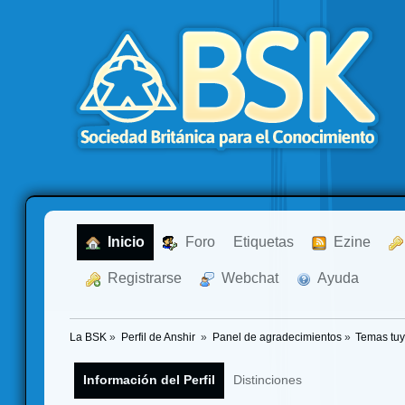
  Inicio
  Foro
Etiquetas
  Ezine
  Registrarse
  Webchat
  Ayuda
La BSK
»
Perfil de Anshir 
»
Panel de agradecimientos
»
Temas tu
Información del Perfil
Distinciones