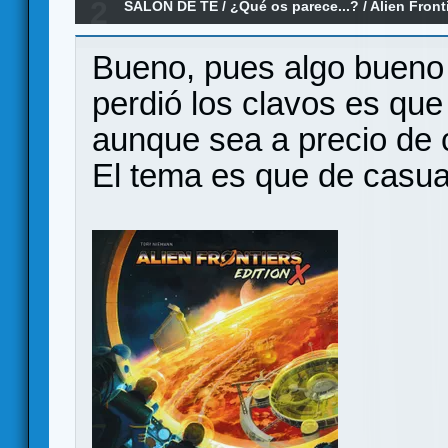
2
SALÓN DE TE
/
¿Qué os parece...?
/
Alien Front
parece?
Bueno, pues algo bueno q
perdió los clavos es que
aunque sea a precio de c
El tema es que de casua