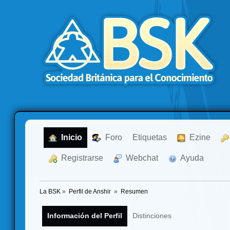
  Inicio
  Foro
Etiquetas
  Ezine
  Registrarse
  Webchat
  Ayuda
La BSK
»
Perfil de Anshir 
»
Resumen
Información del Perfil
Distinciones