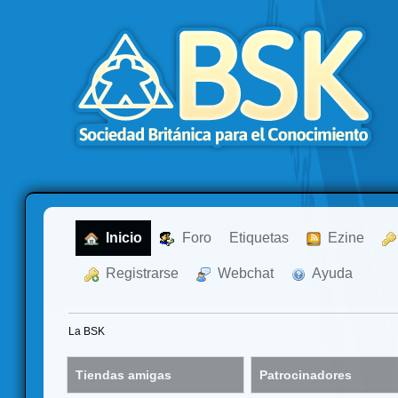
  Inicio
  Foro
Etiquetas
  Ezine
  Registrarse
  Webchat
  Ayuda
La BSK
Tiendas amigas
Patrocinadores