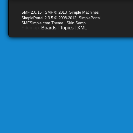
SMF 2.0.15
|
SMF © 2013
,
Simple Machines
SimplePortal 2.3.5 © 2008-2012, SimplePortal
SMFSimple.com Theme | Skin Samp
Sitemap:
Boards
|
Topics
|
XML