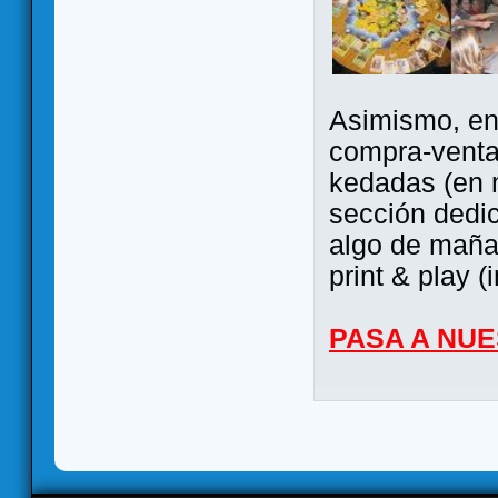
Asimismo, ent
compra-venta
kedadas (en 
sección dedi
algo de maña 
print & play (
PASA A NU