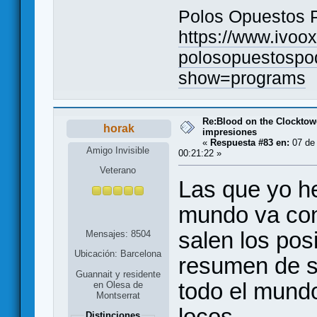
Polos Opuestos 
https://www.ivoo
polosopuestospo
show=programs
Re:Blood on the Clocktow
horak
impresiones
«
Respuesta #83 en:
07 de
Amigo Invisible
00:21:22 »
Veterano
Las que yo he
mundo va con
salen los posi
Mensajes: 8504
Ubicación: Barcelona
resumen de s
Guannait y residente
todo el mundo
en Olesa de
Montserrat
locos
Distinciones