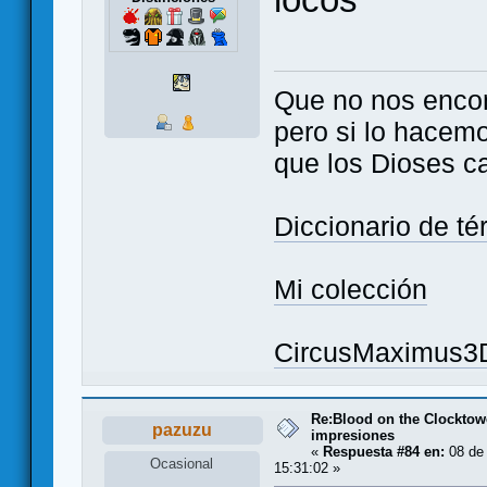
Que no nos enco
pero si lo hacem
que los Dioses c
Diccionario de t
Mi colección
CircusMaximus3
Re:Blood on the Clocktow
pazuzu
impresiones
«
Respuesta #84 en:
08 de
Ocasional
15:31:02 »