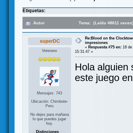
Etiquetas:
Autor
Tema: (Leído 48611 veces
Re:Blood on the Clocktow
superDC
impresiones
«
Respuesta #75 en:
18 de 
Veterano
15:31:47 »
Hola alguien 
este juego e
Mensajes: 743
Ubicación: Chimbote-
Peru
No dejes para mañana
lo que puedes jugar
hoy.
Distinciones