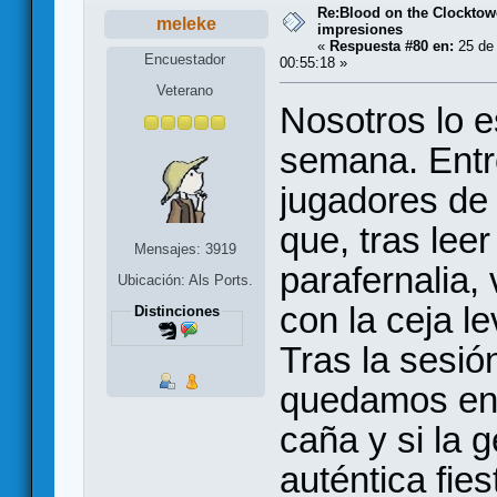
Re:Blood on the Clocktow
meleke
impresiones
«
Respuesta #80 en:
25 de 
Encuestador
00:55:18 »
Veterano
Nosotros lo e
semana. Entre
jugadores de 
que, tras leer
Mensajes: 3919
parafernalia
Ubicación: Als Ports.
con la ceja l
Distinciones
Tras la sesió
quedamos enc
caña y si la 
auténtica fi