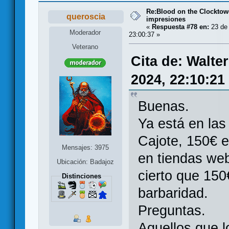
Re:Blood on the Clocktow
queroscia
impresiones
«
Respuesta #78 en:
23 de 
Moderador
23:00:37 »
Veterano
Cita de: Walte
2024, 22:10:21
Buenas.
Ya está en las
Cajote, 150€ e
Mensajes: 3975
en tiendas web
Ubicación: Badajoz
cierto que 150
Distinciones
barbaridad.
Preguntas.
Aquellos que l