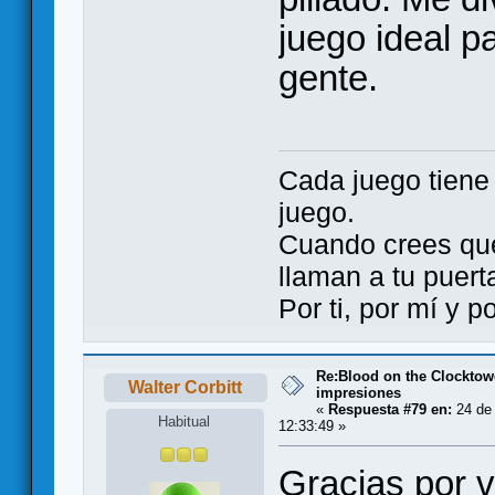
juego ideal p
gente.
Cada juego tien
juego.
Cuando crees qu
llaman a tu puert
Por ti, por mí y 
Re:Blood on the Clocktow
Walter Corbitt
impresiones
«
Respuesta #79 en:
24 de 
Habitual
12:33:49 »
Gracias por v