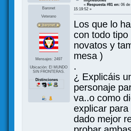
impresiones
«
Respuesta #81 en:
06 de
Baronet
15:19:52 »
Veterano
Los que lo h
con todo tipo
novatos y ta
mesa )
Mensajes: 2497
.
Ubicación: El MUNDO
SIN FRONTERAS.
¿ Explicáis u
Distinciones
personaje pa
va..o como di
explicar para
dado mejor re
probar amba