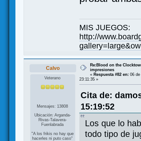
MIS JUEGOS:
http://www.board
gallery=large&ow
Re:Blood on the Clocktow
Calvo
impresiones
«
Respuesta #82 en:
06 de
Veterano
23:11:35 »
Cita de: damo
15:19:52
Mensajes: 13808
Ubicación: Arganda-
Rivas-Talavera-
Los que lo ha
Fuenlabrada
todo tipo de j
"A los frikis no hay que
hacerles ni puto caso"