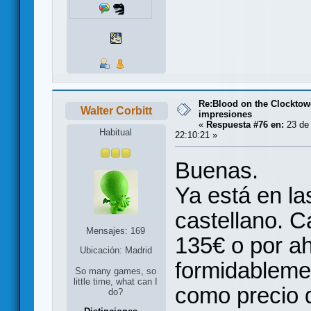
Re:Blood on the Clocktow
Walter Corbitt
impresiones
«
Respuesta #76 en:
23 de 
Habitual
22:10:21 »
Buenas.
Ya está en la
castellano. C
Mensajes: 169
135€ o por ah
Ubicación: Madrid
formidableme
So many games, so
little time, what can I
como precio d
do?