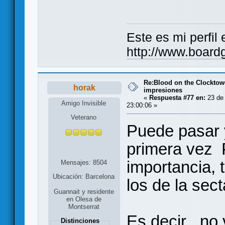
Este es mi perfil
http://www.boar
Re:Blood on the Clocktow
horak
impresiones
«
Respuesta #77 en:
23 de 
Amigo Invisible
23:00:06 »
Veterano
Puede pasar 
primera vez 
importancia, 
Mensajes: 8504
Ubicación: Barcelona
los de la se
Guannait y residente
en Olesa de
Montserrat
Es decir ..no 
Distinciones