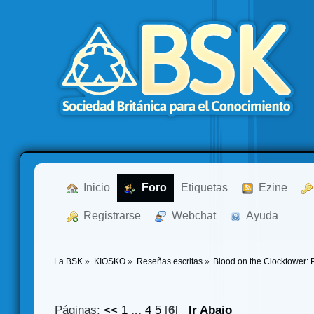
  Inicio
  Foro
Etiquetas
  Ezine
  Registrarse
  Webchat
  Ayuda
La BSK
»
KIOSKO
»
Reseñas escritas
»
Blood on the Clocktower: 
Páginas:
<<
1
...
4
5
[
6
]
Ir Abajo