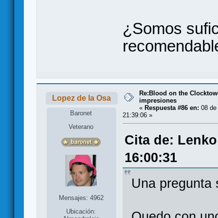
¿Somos sufic
recomendabl
Re:Blood on the Clocktow
Lopez de la Osa
impresiones
«
Respuesta #86 en:
08 de
Baronet
21:39:06 »
Veterano
Cita de: Lenko
16:00:31
Una pregunta s
Mensajes: 4962
Ubicación:
Quedo con uno