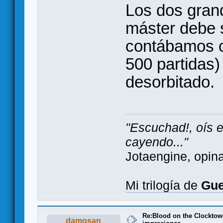
Los dos gran
máster debe s
contábamos c
500 partidas)
desorbitado.
"Escuchad!, oís 
cayendo..."
Jotaengine, opin
Mi trilogía de
Gue
Re:Blood on the Clocktow
damosan