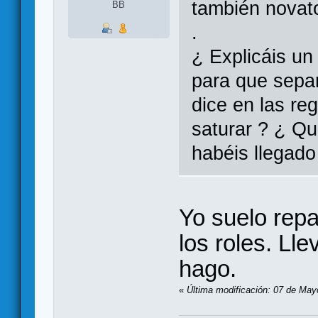
también novat
BB
.
¿ Explicáis un
para que sepa
dice en las re
saturar ? ¿ Qu
habéis llegad
Yo suelo repar
los roles. Ll
hago.
«
Última modificación: 07 de May