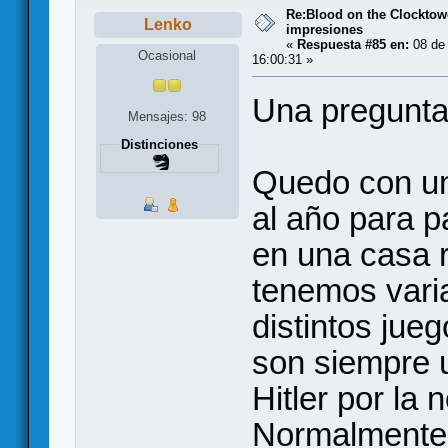
Re:Blood on the Clocktow
Lenko
impresiones
«
Respuesta #85 en:
08 de
Ocasional
16:00:31 »
Una pregunta 
Mensajes: 98
Distinciones
Quedo con un
al año para p
en una casa r
tenemos vari
distintos jue
son siempre u
Hitler por la 
Normalmente