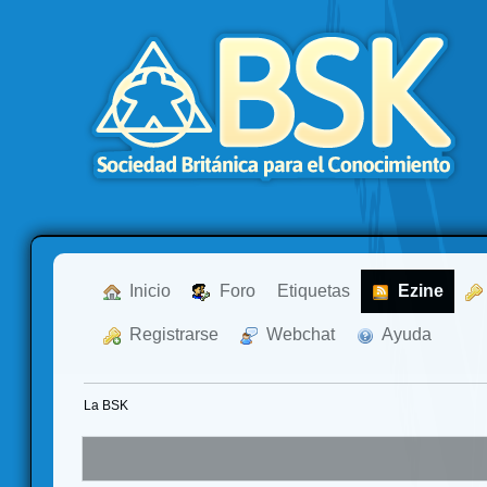
  Inicio
  Foro
Etiquetas
  Ezine
  Registrarse
  Webchat
  Ayuda
La BSK