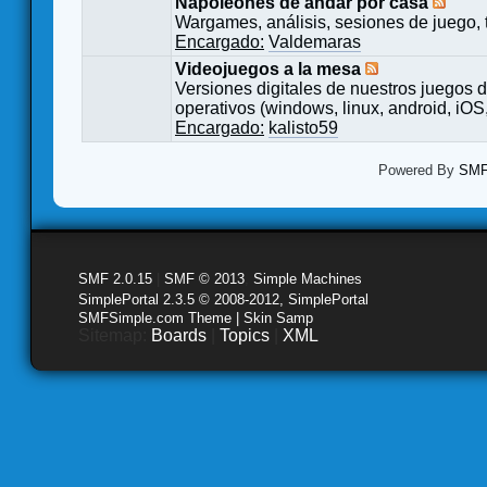
Napoleones de andar por casa
Wargames, análisis, sesiones de juego, 
Encargado:
Valdemaras
Videojuegos a la mesa
Versiones digitales de nuestros juegos d
operativos (windows, linux, android, iOS,
Encargado:
kalisto59
Powered By
SMF 
SMF 2.0.15
|
SMF © 2013
,
Simple Machines
SimplePortal 2.3.5 © 2008-2012, SimplePortal
SMFSimple.com Theme | Skin Samp
Sitemap:
Boards
|
Topics
|
XML