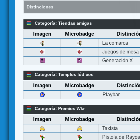
Distinciones
Categoría: Tiendas amigas
Imagen
Microbadge
Distinció
La comarca
Juegos de mesa
Generación X
Categoría: Templos lúdicos
Imagen
Microbadge
Distinció
Playbar
Categoría: Premios Wkr
Imagen
Microbadge
Distinció
Taxista
Pistola de Rayo