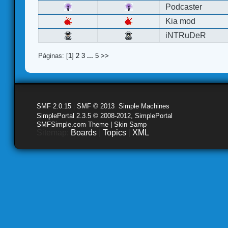
Podcaster
Kia mod
iNTRuDeR
Páginas: [
1
]
2
3
...
5
>>
SMF 2.0.15
|
SMF © 2013
,
Simple Machines
SimplePortal 2.3.5 © 2008-2012, SimplePortal
SMFSimple.com Theme | Skin Samp
Sitemap:
Boards
|
Topics
|
XML