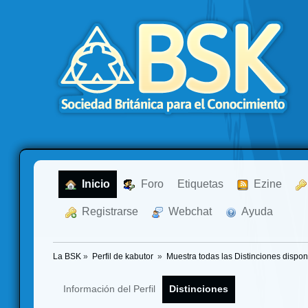
  Inicio
  Foro
Etiquetas
  Ezine
  Registrarse
  Webchat
  Ayuda
La BSK
»
Perfil de kabutor 
»
Muestra todas las Distinciones dispon
Información del Perfil
Distinciones