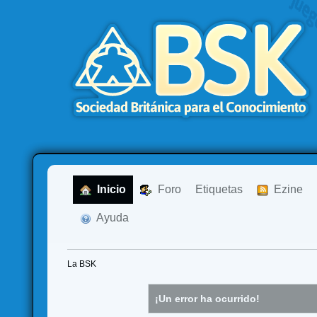
  Inicio
  Foro
Etiquetas
  Ezine
  Ayuda
La BSK
¡Un error ha ocurrido!