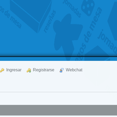
  Ingresar
  Registrarse
  Webchat