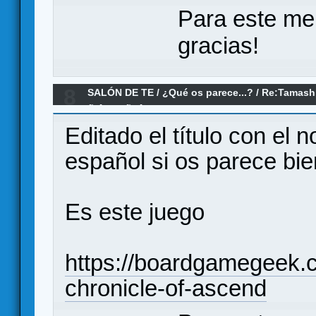
Para este me
gracias!
8
SALÓN DE TE
/
¿Qué os parece...?
/
Re:Tamashi
Ã‚Â¿QuÃƒÂ© os parece?
Editado el título con el 
español si os parece bie
Es este juego
https://boardgamegeek.
chronicle-of-ascend