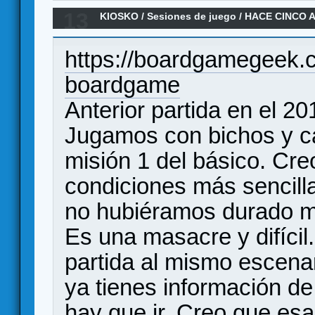
13
KIOSKO
/
Sesiones de juego
/
HACE CINCO A
https://boardgamegeek
boardgame
Anterior partida en el 20
Jugamos con bichos y ca
misión 1 del básico. C
condiciones más sencilla
no hubiéramos durado m
Es una masacre y difíci
partida al mismo escenar
ya tienes información de
hay que ir. Creo que esa