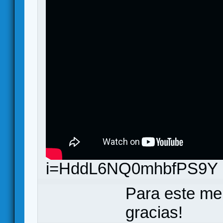
i=HddL6NQ0mhbfPS9Y
Para este me
gracias!