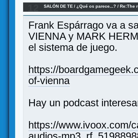
12
SALÓN DE TE
/
¿Qué os parece...?
/
Re:The r
parece?
Frank Espárrago va a 
VIENNA y MARK HERMAN 
el sistema de juego.
https://boardgamegeek
of-vienna
Hay un podcast interesa
https://www.ivoox.com/c
audios-mp3_rf_5198898