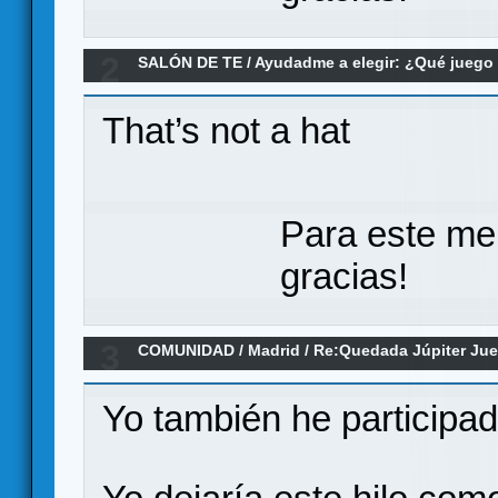
2
SALÓN DE TE
/
Ayudadme a elegir: ¿Qué jueg
para ejercitar la memoria
That’s not a hat
Para este me
gracias!
3
COMUNIDAD
/
Madrid
/
Re:Quedada Júpiter Jueg
(las quedadas siguen)
Yo también he participa