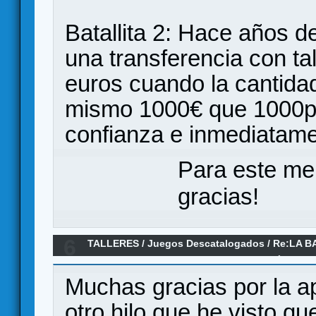
Batallita 2: Hace años de
una transferencia con ta
euros cuando la cantidad
mismo 1000€ que 1000p
confianza e inmediatame
Para este me
gracias!
6
TALLERES
/
Juegos Descatalogados
/
Re:LA B
MINIWARGAME PUBLICADO POR EL PAÍS SEMA
Muchas gracias por la ap
otro hilo que he visto qu