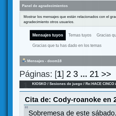
Panel de agradecimientos
Mostrar los mensajes que están relacionados con el gra
agradecimiento otros usuarios.
Mensajes tuyos
Temas tuyos
Gracias q
Gracias que tu has dado en los temas
Mensajes - doom18
Páginas: [
1
]
2
3
...
21
>>
1
KIOSKO
/
Sesiones de juego
/
Re:HACE CINCO 
Cita de: Cody-roanoke en 2
Sobremesa de este sábado