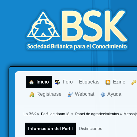
  Inicio
  Foro
Etiquetas
  Ezine
  Registrarse
  Webchat
  Ayuda
La BSK
»
Perfil de doom18 
»
Panel de agradecimientos
»
Mensaje
Información del Perfil
Distinciones