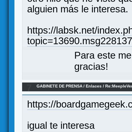
alguien más le interesa.
https://labsk.net/index.p
topic=13690.msg22813
Para este me
gracias!
7
GABINETE DE PRENSA
/
Enlaces
/
Re:MeepleVer
juegos de mesa
https://boardgamegeek.
igual te interesa