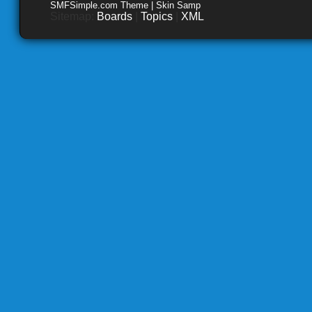
SMFSimple.com Theme | Skin Samp
Sitemap:
Boards
|
Topics
|
XML