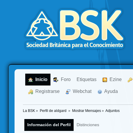
  Inicio
  Foro
Etiquetas
  Ezine
  Registrarse
  Webchat
  Ayuda
La BSK
»
Perfil de aldgard 
»
Mostrar Mensajes
»
Adjuntos
Información del Perfil
Distinciones