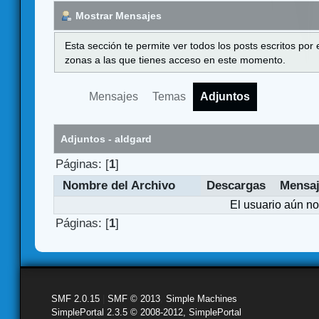
Mostrar Mensajes
Esta sección te permite ver todos los posts escritos por
zonas a las que tienes acceso en este momento.
Mensajes
Temas
Adjuntos
Adjuntos - aldgard
Páginas: [
1
]
Nombre del Archivo
Descargas
Mensa
El usuario aún no
Páginas: [
1
]
SMF 2.0.15
|
SMF © 2013
,
Simple Machines
SimplePortal 2.3.5 © 2008-2012, SimplePortal