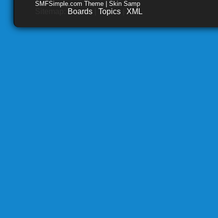
SMFSimple.com Theme | Skin Samp
Sitemap:
Boards
|
Topics
|
XML