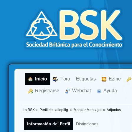
  Inicio
  Foro
Etiquetas
  Ezine
  Registrarse
  Webchat
  Ayuda
La BSK
»
Perfil de sallopilig 
»
Mostrar Mensajes
»
Adjuntos
Información del Perfil
Distinciones