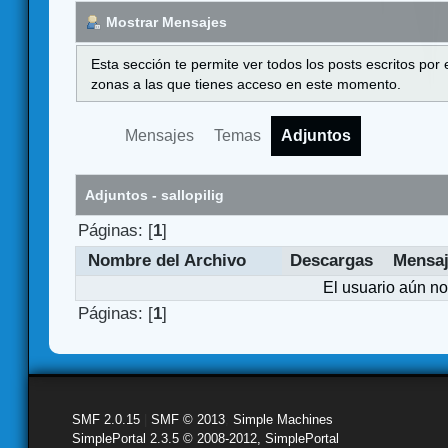
Mostrar Mensajes
Esta sección te permite ver todos los posts escritos por
zonas a las que tienes acceso en este momento.
Mensajes
Temas
Adjuntos
Adjuntos - sallopilig
Páginas: [
1
]
Nombre del Archivo
Descargas
Mensa
El usuario aún no
Páginas: [
1
]
SMF 2.0.15
|
SMF © 2013
,
Simple Machines
SimplePortal 2.3.5 © 2008-2012, SimplePortal