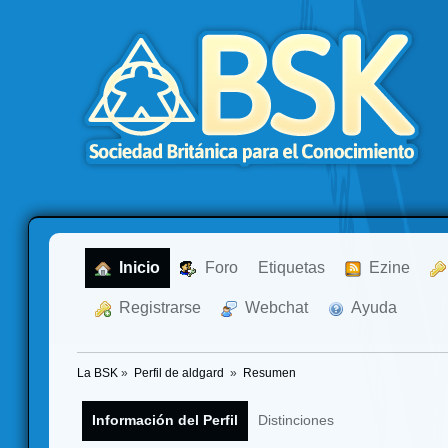
  Inicio
  Foro
Etiquetas
  Ezine
  Registrarse
  Webchat
  Ayuda
La BSK
»
Perfil de aldgard 
»
Resumen
Información del Perfil
Distinciones