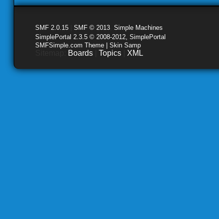
SMF 2.0.15
|
SMF © 2013
,
Simple Machines
SimplePortal 2.3.5 © 2008-2012, SimplePortal
SMFSimple.com Theme | Skin Samp
Sitemap:
Boards
|
Topics
|
XML