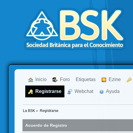
  Inicio
  Foro
Etiquetas
  Ezine
  Registrarse
  Webchat
  Ayuda
La BSK
»
Registrarse
Acuerdo de Registro