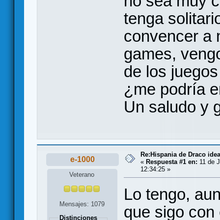
no sea muy c
tenga solitar
convencer a 
games, vengo
de los juegos
¿me podría e
Un saludo y g
Re:Hispania de Draco ide
e-1000
«
Respuesta #1 en:
11 de J
12:34:25 »
Veterano
Lo tengo, aun
Mensajes: 1079
que sigo con 
Distinciones