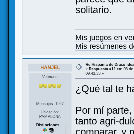
solitario.
Mis juegos en ve
Mis resúmenes d
Re:Hispania de Draco ide
HANJEL
«
Respuesta #12 en:
03 de 
09:43:33 »
Veterano
¿Qué tal te h
Mensajes: 1927
Por mí parte
Ubicación:
PAMPLONA
tanto agri-du
Distinciones
comparar, y 