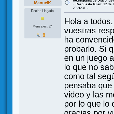
Re:Hispania de Draco ide
ManuelK
«
Respuesta #9 en:
12 de J
20:36:31 »
Recien Llegado
Hola a todos,
Mensajes: 24
vuestras resp
ha convencid
probarlo. Si
en un juego a
lo que no sa
como tal seg
pensaba que s
video y las 
por lo que lo 
gracias por v