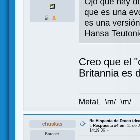
Ojo que hay do
que es una evo
es una versión 
Hansa Teuton
Creo que el "
Britannia es
MetaL \m/ \m/
Re:Hispania de Draco ide
chuskas
«
Respuesta #4 en:
11 de J
14:19:36 »
Baronet