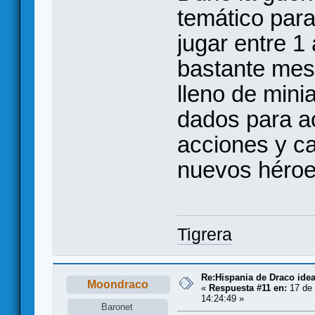
temático par
jugar entre 1
bastante mes
lleno de mini
dados para ac
acciones y ca
nuevos héroes
Tigrera
Re:Hispania de Draco ide
Moondraco
«
Respuesta #11 en:
17 de 
14:24:49 »
Baronet