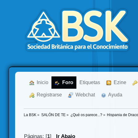
  Inicio
  Foro
Etiquetas
  Ezine
  Registrarse
  Webchat
  Ayuda
La BSK
»
SALÓN DE TE
»
¿Qué os parece...?
»
Hispania de Drac
Páginas: [
1
]
Ir Abajo