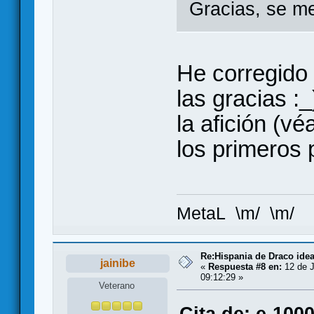
Gracias, se m
He corregido
las gracias :
la afición (v
los primeros
MetaL \m/ \m/
Re:Hispania de Draco ide
jainibe
«
Respuesta #8 en:
12 de J
09:12:29 »
Veterano
Cita de: e-100