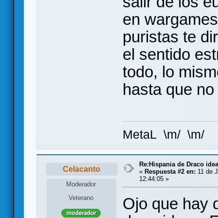
salir de los 
en wargames 
puristas te d
el sentido es
todo, lo mism
hasta que no
MetaL \m/ \m/
Re:Hispania de Draco ide
Celacanto
«
Respuesta #2 en:
11 de J
12:44:05 »
Moderador
Veterano
Ojo que hay 