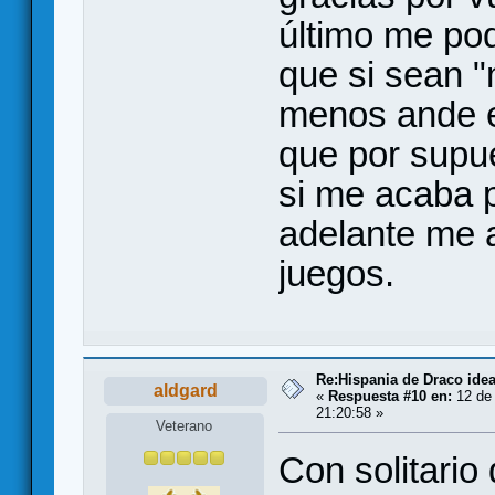
último me po
que si sean 
menos ande e
que por supue
si me acaba p
adelante me a
juegos.
Re:Hispania de Draco ide
aldgard
«
Respuesta #10 en:
12 de 
21:20:58 »
Veterano
Con solitario 