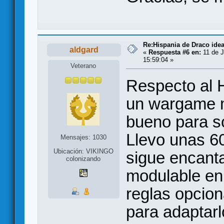
Re:Hispania de Draco ide
aldgard
«
Respuesta #6 en:
11 de J
15:59:04 »
Veterano
Respecto al 
un wargame m
bueno para sol
Llevo unas 60
Mensajes: 1030
Ubicación: VIKINGO
sigue encant
colonizando
modulable en 
reglas opcion
para adaptarl