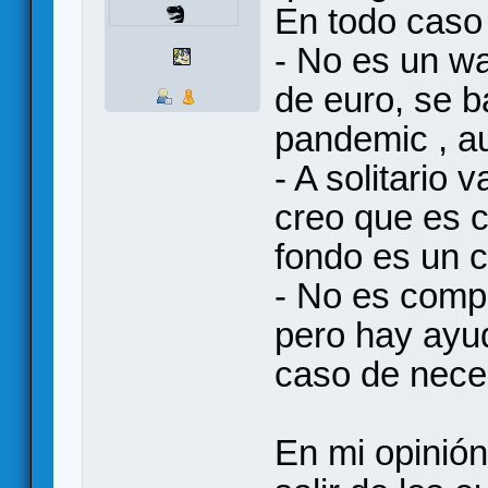
En todo caso
- No es un w
de euro, se 
pandemic , a
- A solitario 
creo que es 
fondo es un c
- No es comp
pero hay ayu
caso de neces
En mi opinió