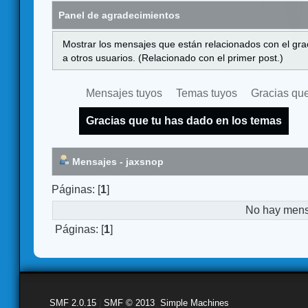
Panel de agradecimientos
Mostrar los mensajes que están relacionados con el gra
a otros usuarios. (Relacionado con el primer post.)
Mensajes tuyos
Temas tuyos
Gracias que
Gracias que tu has dado en los temas
Mensajes - jaxsnop
Páginas: [
1
]
No hay mensa
Páginas: [
1
]
SMF 2.0.15
|
SMF © 2013
,
Simple Machines