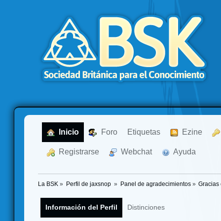
  Inicio
  Foro
Etiquetas
  Ezine
  Registrarse
  Webchat
  Ayuda
La BSK
»
Perfil de jaxsnop 
»
Panel de agradecimientos
»
Gracias 
Información del Perfil
Distinciones