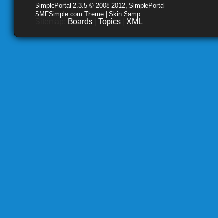
SimplePortal 2.3.5 © 2008-2012, SimplePortal
SMFSimple.com Theme | Skin Samp
Sitemap:
Boards
|
Topics
|
XML