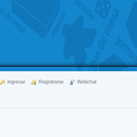
  Ingresar
  Registrarse
  Webchat