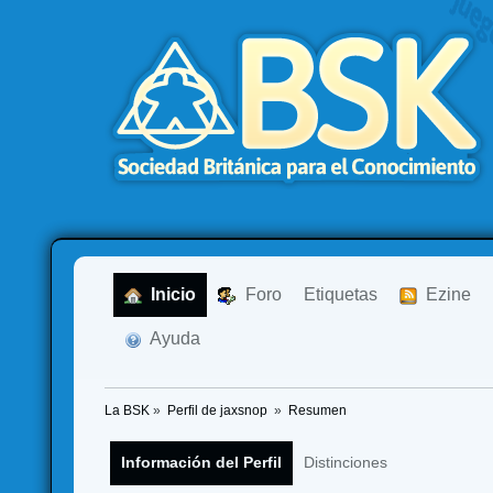
  Inicio
  Foro
Etiquetas
  Ezine
  Ayuda
La BSK
»
Perfil de jaxsnop 
»
Resumen
Información del Perfil
Distinciones