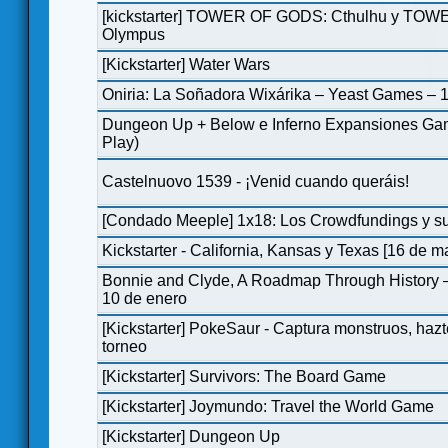
[kickstarter] TOWER OF GODS: Cthulhu y TO
Olympus
[Kickstarter] Water Wars
Oniria: La Soñadora Wixárika – Yeast Games – 
Dungeon Up + Below e Inferno Expansiones Gam
Play)
Castelnuovo 1539 - ¡Venid cuando queráis!
[Condado Meeple] 1x18: Los Crowdfundings y su
Kickstarter - California, Kansas y Texas [16 de m
Bonnie and Clyde, A Roadmap Through History 
10 de enero
[Kickstarter] PokeSaur - Captura monstruos, hazt
torneo
[Kickstarter] Survivors: The Board Game
[Kickstarter] Joymundo: Travel the World Game
[Kickstarter] Dungeon Up