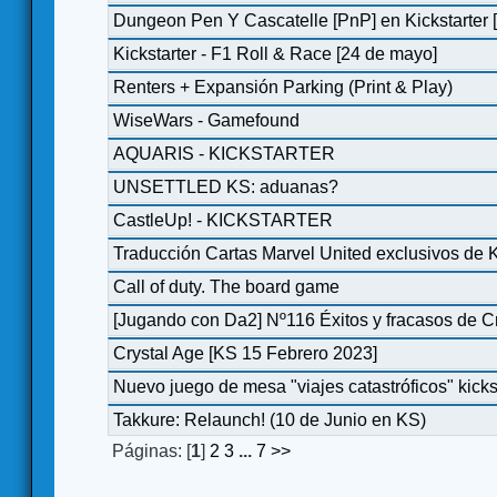
Dungeon Pen Y Cascatelle [PnP] en Kickstarter [j
Kickstarter - F1 Roll & Race [24 de mayo]
Renters + Expansión Parking (Print & Play)
WiseWars - Gamefound
AQUARIS - KICKSTARTER
UNSETTLED KS: aduanas?
CastleUp! - KICKSTARTER
Traducción Cartas Marvel United exclusivos de K
Call of duty. The board game
[Jugando con Da2] Nº116 Éxitos y fracasos de 
Crystal Age [KS 15 Febrero 2023]
Nuevo juego de mesa "viajes catastróficos" kicks
Takkure: Relaunch! (10 de Junio en KS)
Páginas: [
1
]
2
3
...
7
>>