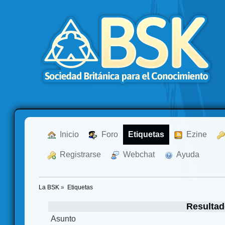
  Inicio
  Foro
Etiquetas
  Ezine
  Registrarse
  Webchat
  Ayuda
La BSK
»
Etiquetas
Resultad
Asunto