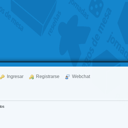
  Ingresar
  Registrarse
  Webchat
tos