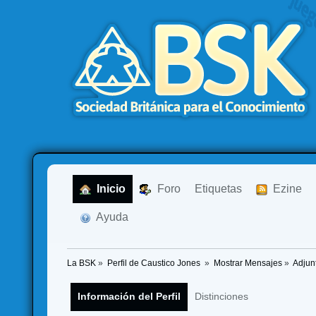
  Inicio
  Foro
Etiquetas
  Ezine
  Ayuda
La BSK
»
Perfil de Caustico Jones 
»
Mostrar Mensajes
»
Adjun
Información del Perfil
Distinciones