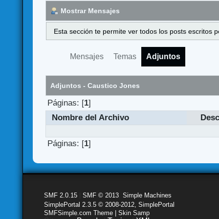
Mostrar Mensajes
Esta sección te permite ver todos los posts escritos
Mensajes
Temas
Adjuntos
Adjuntos - Caustico Jones
Páginas: [
1
]
Nombre del Archivo
Desc
Páginas: [
1
]
SMF 2.0.15
|
SMF © 2013
,
Simple Machines
SimplePortal 2.3.5 © 2008-2012, SimplePortal
SMFSimple.com Theme | Skin Samp