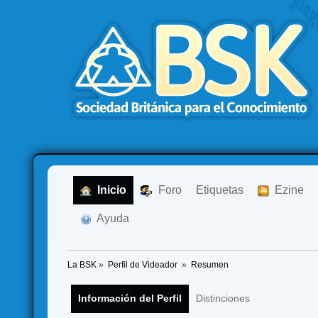
  Inicio
  Foro
Etiquetas
  Ezine
  Ayuda
La BSK
»
Perfil de Videador 
»
Resumen
Información del Perfil
Distinciones