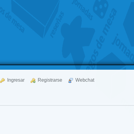
  Ingresar
  Registrarse
  Webchat