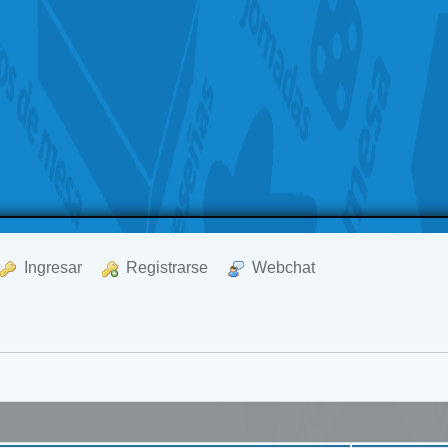
  Ingresar
  Registrarse
  Webchat