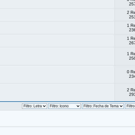
257
2 R
25
1 R
236
1 R
267
1 R
250
0 R
234
2 R
293