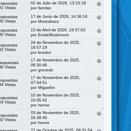
02 de Julio de 2026, 13:10:18
espuestas
1 Vistas
por
fiomtec
17 de Junio de 2026, 14:36:14
espuestas
5 Vistas
por
Moondraco
13 de Abril de 2026, 19:37:03
espuestas
5 Vistas
por
ExoticMushroom
24 de Noviembre de 2025,
espuestas
18:57:19
2 Vistas
por
breator
17 de Noviembre de 2025,
espuestas
08:30:46
6 Vistas
por
grovestr
17 de Noviembre de 2025,
espuestas
07:54:51
4 Vistas
por
Miguelón
10 de Noviembre de 2025,
espuestas
16:05:42
4 Vistas
por
hence
03 de Noviembre de 2025,
espuestas
16:38:45
2 Vistas
por
hence
27 de Octubre de 2025, 08:31:54
espuestas