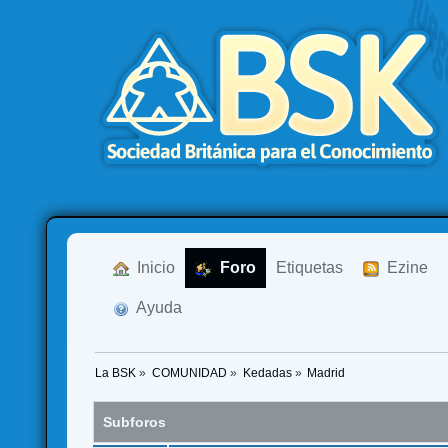
  Inicio
  Foro
Etiquetas
  Ezine
  Ayuda
La BSK
»
COMUNIDAD
»
Kedadas
»
Madrid
Subforos