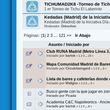
TICHUMAD2K8 -Torneo de Tic
1 er Torneo de Tichu El Laberinto
Kedadas (Madrid) de la Iniciati
Kedadas (Madrid) de la Iniciativa Dí
Moderador:
Dolosohoo
Páginas: [
1
]
2
3
...
121
>>
Ir Abajo
Asunto
/
Iniciado por
Club RUNA Madrid (Metro Línea 3, 
Iniciado por
bartok
«
1
2
3
...
23
»
Mapa Comunidad Madrid de Bares,
Iniciado por
CirculoIsengard
«
1
2
3
...
5
»
Lista de bares y cafeterías donde
Iniciado por
Maligno
«
1
2
3
...
5
»
Busco gente con la que jugar en zo
Iniciado por
Picada
Academia C&C Napoleonics - Ancien
Iniciado por
bartok
«
1
2
3
...
8
»