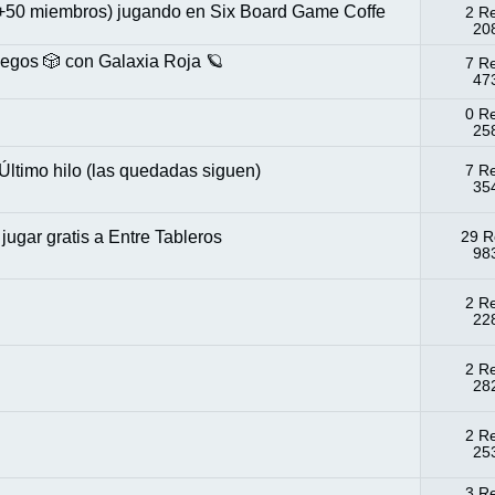
(+50 miembros) jugando en Six Board Game Coffe
2 R
208
uegos 🎲 con Galaxia Roja 🪐
7 R
473
0 R
258
Último hilo (las quedadas siguen)
7 R
354
ugar gratis a Entre Tableros
29 R
983
2 R
228
2 R
282
2 R
253
3 R