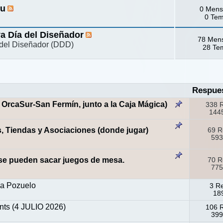
hu
0 Mens
0 Te
va Día del Diseñador
78 Men
a del Diseñador (DDD)
28 Te
Respue
OrcaSur-San Fermín, junto a la Caja Mágica)
338 
1445
 Tiendas y Asociaciones (donde jugar)
69 R
593
 se pueden sacar juegos de mesa.
70 R
775
na Pozuelo
3 R
189
ts (4 JULIO 2026)
106 
399